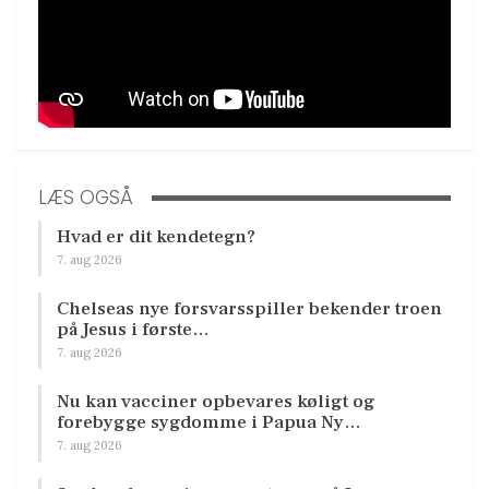
LÆS OGSÅ
Hvad er dit kendetegn?
7. aug 2026
Chelseas nye forsvarsspiller bekender troen
på Jesus i første…
7. aug 2026
Nu kan vacciner opbevares køligt og
forebygge sygdomme i Papua Ny…
7. aug 2026