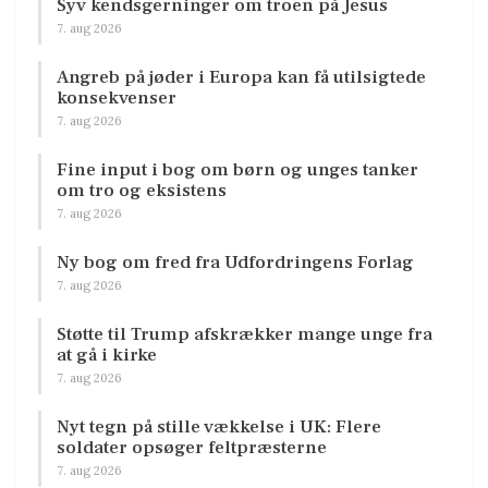
Syv kendsgerninger om troen på Jesus
7. aug 2026
Angreb på jøder i Europa kan få utilsigtede
konsekvenser
7. aug 2026
Fine input i bog om børn og unges tanker
om tro og eksistens
7. aug 2026
Ny bog om fred fra Udfordringens Forlag
7. aug 2026
Støtte til Trump afskrækker mange unge fra
at gå i kirke
7. aug 2026
Nyt tegn på stille vækkelse i UK: Flere
soldater opsøger feltpræsterne
7. aug 2026