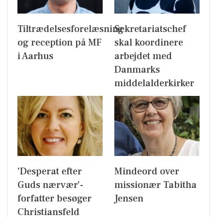
Tiltrædelsesforelæsning
Sekretariatschef
og reception på MF
skal koordinere
i Aarhus
arbejdet med
Danmarks
middelalderkirker
’Desperat efter
Mindeord over
Guds nærvær’-
missionær Tabitha
forfatter besøger
Jensen
Christiansfeld