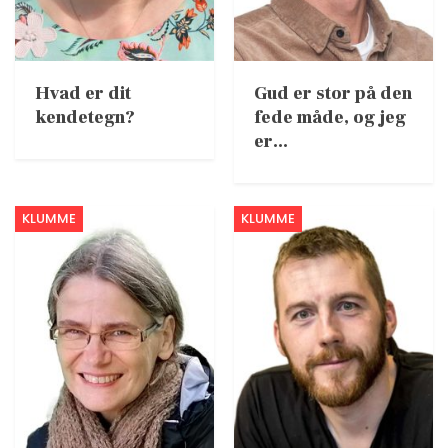
Hvad er dit
Gud er stor på den
kendetegn?
fede måde, og jeg
er…
KLUMME
KLUMME