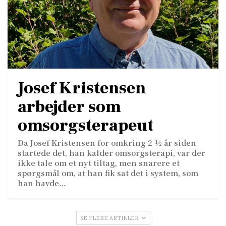
Josef Kristensen
arbejder som
omsorgsterapeut
Da Josef Kristensen for omkring 2 ½ år siden
startede det, han kalder omsorgsterapi, var der
ikke tale om et nyt tiltag, men snarere et
spørgsmål om, at han fik sat det i system, som
han havde…
SE FLERE ARTIKLER