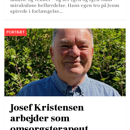
mirakuløse helbredelse. Hans egen tro på Jesus
spirede i forlængelse…
PORTRÆT
Josef Kristensen
arbejder som
omsorgsterapeut