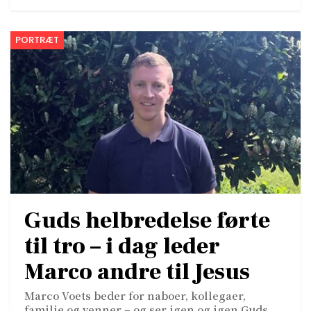
PORTRÆT
Guds helbredelse førte
til tro – i dag leder
Marco andre til Jesus
Marco Voets beder for naboer, kollegaer,
familie og venner – og ser igen og igen Guds