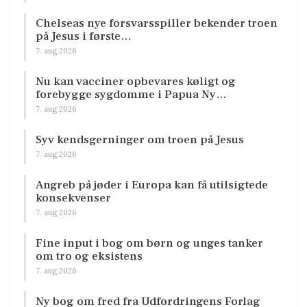
Chelseas nye forsvarsspiller bekender troen
på Jesus i første…
7. aug 2026
Nu kan vacciner opbevares køligt og
forebygge sygdomme i Papua Ny…
7. aug 2026
Syv kendsgerninger om troen på Jesus
7. aug 2026
Angreb på jøder i Europa kan få utilsigtede
konsekvenser
7. aug 2026
Fine input i bog om børn og unges tanker
om tro og eksistens
7. aug 2026
Ny bog om fred fra Udfordringens Forlag