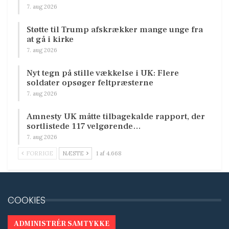
7. aug 2026
Støtte til Trump afskrækker mange unge fra
at gå i kirke
7. aug 2026
Nyt tegn på stille vækkelse i UK: Flere
soldater opsøger feltpræsterne
7. aug 2026
Amnesty UK måtte tilbagekalde rapport, der
sortlistede 117 velgørende…
7. aug 2026
FORRIGE
NÆSTE
1 af 4.668
COOKIES
ADMINISTRÉR SAMTYKKE