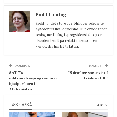
Bodil Lanting
Bodil har det store overblik over relevante
nyheder fra ind- og udland. Hun er uddannet
teolog med bifag i sprogvidenskab, og er
desuden kendt på redaktionen som en
kvinde, der har let til latter.
FORRIGE
NÆSTE
SAT-7’s
IS dræber snesevis af
uddannelsesprogrammer
kristne i DRC
hjælper børn i
Afghanistan
LÆS OGSÅ
Alle