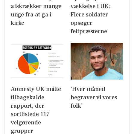
afskrækker mange
vækkelse i UK:
unge fra at gå i
Flere soldater
kirke
opsøger
feltpræsterne
Amnesty UK måtte
’Hver måned
tilbagekalde
begraver vi vores
rapport, der
folk’
sortlistede 117
velgørende
grupper