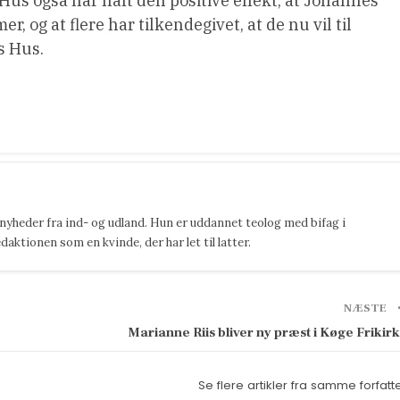
us også har haft den positive effekt, at Johannes
 og at flere har tilkendegivet, at de nu vil til
s Hus.
 nyheder fra ind- og udland. Hun er uddannet teolog med bifag i
ktionen som en kvinde, der har let til latter.
NÆSTE
Marianne Riis bliver ny præst i Køge Frikir
Se flere artikler fra samme forfatt