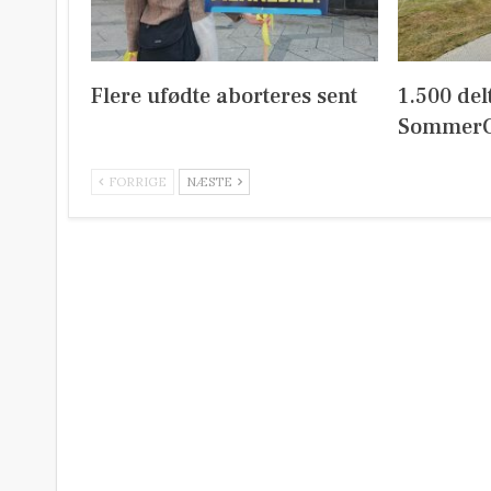
Flere ufødte aborteres sent
1.500 del
SommerC
FORRIGE
NÆSTE