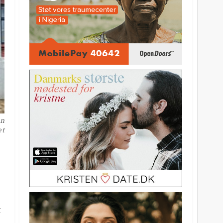
an
et
t