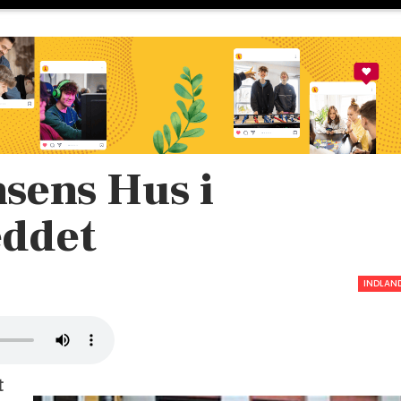
sens Hus i
eddet
INDLAN
t