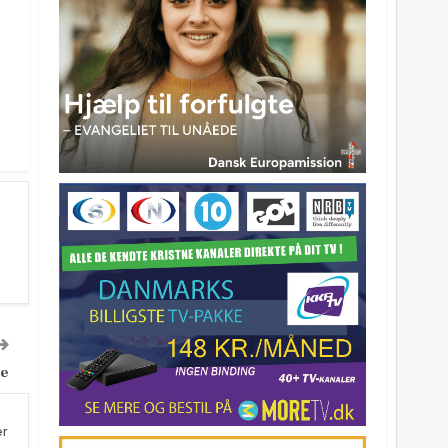
ke
er