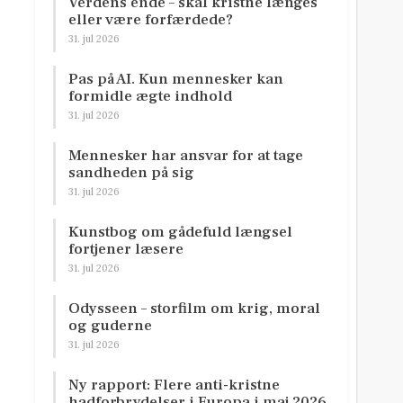
Verdens ende – skal kristne længes
eller være forfærdede?
31. jul 2026
Pas på AI. Kun mennesker kan
formidle ægte indhold
31. jul 2026
Mennesker har ansvar for at tage
sandheden på sig
31. jul 2026
Kunstbog om gådefuld længsel
fortjener læsere
31. jul 2026
Odysseen – storfilm om krig, moral
og guderne
31. jul 2026
Ny rapport: Flere anti-kristne
hadforbrydelser i Europa i maj 2026