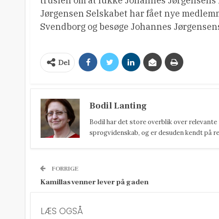
truslen om at lukke Johannes Jørgensens H
Jørgensen Selskabet har fået nye medlemmer,
Svendborg og besøge Johannes Jørgensen
Del
Bodil Lanting
Bodil har det store overblik over relevante
sprogvidenskab, og er desuden kendt på reda
FORRIGE
Kamillas venner lever på gaden
LÆS OGSÅ