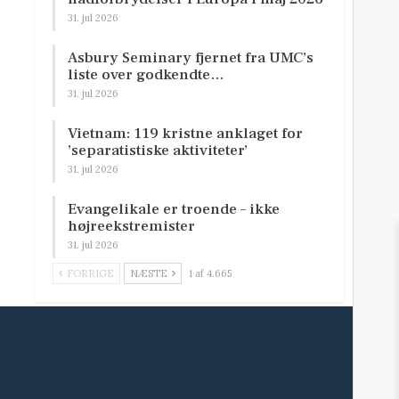
31. jul 2026
Asbury Seminary fjernet fra UMC’s
liste over godkendte…
31. jul 2026
Vietnam: 119 kristne anklaget for
’separatistiske aktiviteter’
31. jul 2026
Evangelikale er troende – ikke
højreekstremister
31. jul 2026
FORRIGE
NÆSTE
1 af 4.665