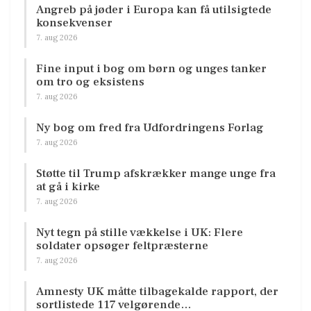
Angreb på jøder i Europa kan få utilsigtede
konsekvenser
7. aug 2026
Fine input i bog om børn og unges tanker
om tro og eksistens
7. aug 2026
Ny bog om fred fra Udfordringens Forlag
7. aug 2026
Støtte til Trump afskrækker mange unge fra
at gå i kirke
7. aug 2026
Nyt tegn på stille vækkelse i UK: Flere
soldater opsøger feltpræsterne
7. aug 2026
Amnesty UK måtte tilbagekalde rapport, der
sortlistede 117 velgørende…