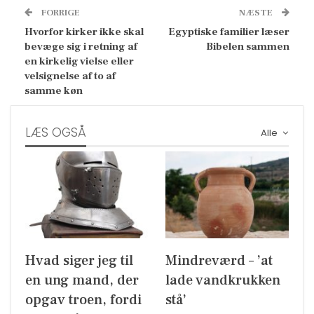
FORRIGE
NÆSTE
Hvorfor kirker ikke skal
Egyptiske familier læser
bevæge sig i retning af
Bibelen sammen
en kirkelig vielse eller
velsignelse af to af
samme køn
LÆS OGSÅ
Alle
Hvad siger jeg til
Mindreværd – ’at
en ung mand, der
lade vandkrukken
opgav troen, fordi
stå’