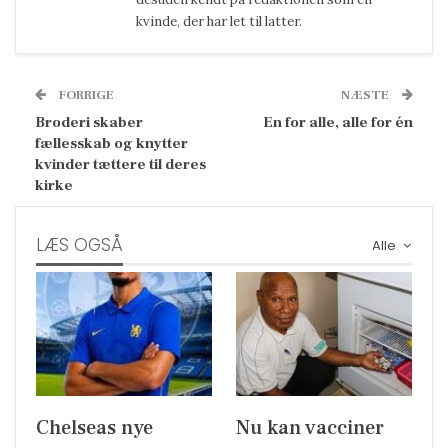
kvinde, der har let til latter.
FORRIGE
NÆSTE
Broderi skaber
En for alle, alle for én
fællesskab og knytter
kvinder tættere til deres
kirke
LÆS OGSÅ
Alle
Chelseas nye
Nu kan vacciner