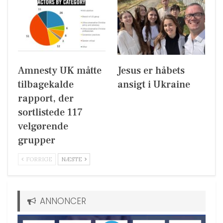
Amnesty UK måtte
Jesus er håbets
tilbagekalde
ansigt i Ukraine
rapport, der
sortlistede 117
velgørende
grupper
FORRIGE
NÆSTE
ANNONCER