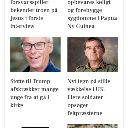
forsvarsspiller
opbevares køligt
bekender troen på
og forebygge
Jesus i første
sygdomme i Papua
interview
Ny Guinea
Støtte til Trump
Nyt tegn på stille
afskrækker mange
vækkelse i UK:
unge fra at gå i
Flere soldater
kirke
opsøger
feltpræsterne