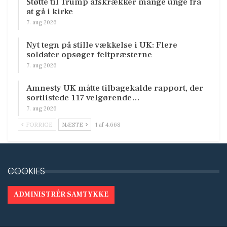
Støtte til Trump afskrækker mange unge fra
at gå i kirke
7. aug 2026
Nyt tegn på stille vækkelse i UK: Flere
soldater opsøger feltpræsterne
7. aug 2026
Amnesty UK måtte tilbagekalde rapport, der
sortlistede 117 velgørende…
7. aug 2026
FORRIGE
NÆSTE
1 af 4.668
COOKIES
ADMINISTRÉR SAMTYKKE