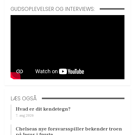
GUDSOPLEVELSER OG INTERVIEWS:
LÆS OGSÅ
Hvad er dit kendetegn?
7. aug 2026
Chelseas nye forsvarsspiller bekender troen
på Jesus i første…