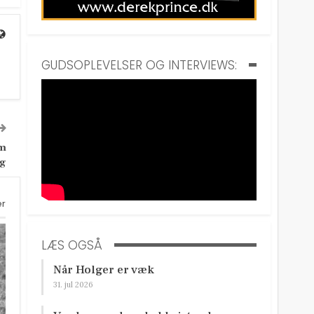
GUDSOPLEVELSER OG INTERVIEWS:
om
g
er
LÆS OGSÅ
Når Holger er væk
31. jul 2026