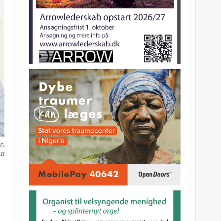
r,
en