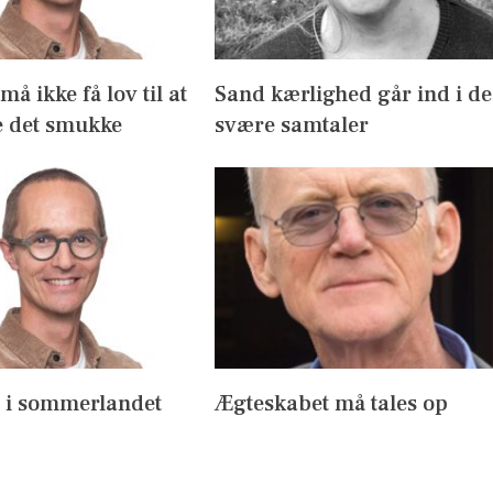
å ikke få lov til at
Sand kærlighed går ind i de
 det smukke
svære samtaler
s i sommerlandet
Ægteskabet må tales op