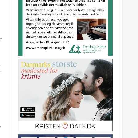
r
d
r
,