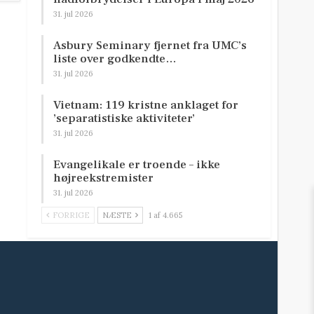
31. jul 2026
Asbury Seminary fjernet fra UMC’s
liste over godkendte…
31. jul 2026
Vietnam: 119 kristne anklaget for
’separatistiske aktiviteter’
31. jul 2026
Evangelikale er troende – ikke
højreekstremister
31. jul 2026
FORRIGE
NÆSTE
1 af 4.665