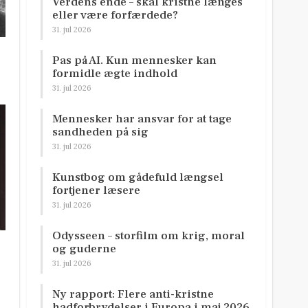
Verdens ende – skal kristne længes
eller være forfærdede?
31. jul 2026
Pas på AI. Kun mennesker kan
formidle ægte indhold
31. jul 2026
Mennesker har ansvar for at tage
sandheden på sig
31. jul 2026
Kunstbog om gådefuld længsel
fortjener læsere
31. jul 2026
Odysseen – storfilm om krig, moral
og guderne
31. jul 2026
Ny rapport: Flere anti-kristne
hadforbrydelser i Europa i maj 2026