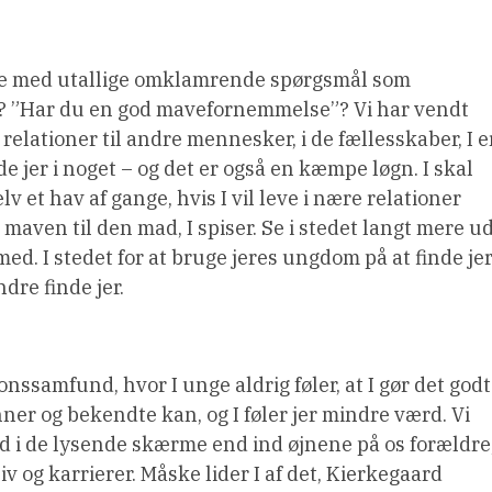
ulde med utallige omklamrende spørgsmål som
”? ”Har du en god mavefornemmelse”? Vi har vendt
 i relationer til andre mennesker, i de fællesskaber, I e
finde jer i noget – og det er også en kæmpe løgn. I skal
elv et hav af gange, hvis I vil leve i nære relationer
aven til den mad, I spiser. Se i stedet langt mere u
ed. I stedet for at bruge jeres ungdom på at finde je
dre finde jer.
nssamfund, hvor I unge aldrig føler, at I gør det godt
enner og bekendte kan, og I føler jer mindre værd. Vi
d i de lysende skærme end ind øjnene på os forældre
iv og karrierer. Måske lider I af det, Kierkegaard