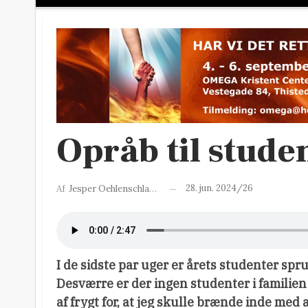
Opråb til stude
28. jun. 2024/26
Af
Jesper Oehlenschlager
I de sidste par uger er årets studenter spr
Desværre er der ingen studenter i familien 
af frygt for, at jeg skulle brænde inde med 