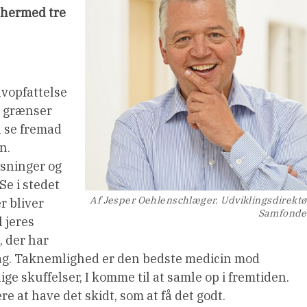
 hermed tre
lvopfattelse
er grænser
al se fremad
n.
sninger og
Se i stedet
Af Jesper Oehlenschlæger. Udviklingsdirektø
er bliver
Samfond
l jeres
, der har
 dag. Taknemlighed er den bedste medicin mod
ge skuffelser, I komme til at samle op i fremtiden.
 at have det skidt, som at få det godt.