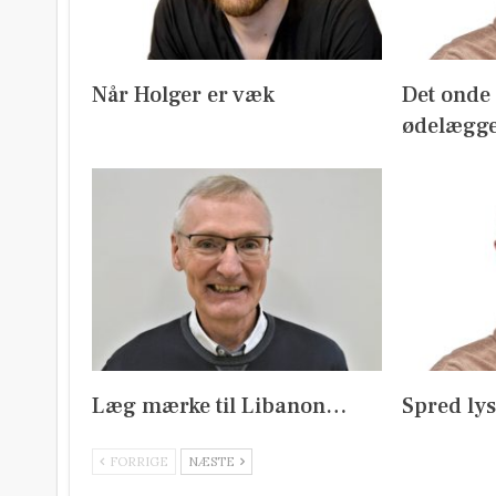
Når Holger er væk
Det onde m
ødelægge
Læg mærke til Libanon…
Spred ly
FORRIGE
NÆSTE