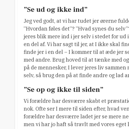
”Se ud og ikke ind”
Jeg ved godt, at vi har tudet jer ørerne f
”Hvordan føles det”? ”Hvad synes du selv
jeres blik mere ind i jer selv i stedet for ud
en del af. Vi har sagt til jer, at I ikke skal 
finde jer i en del – I kommer til at æde jer s
med andre. Brug hoved til at tænke med og m
på de mennesker, I lever jeres liv sammen m
selv, så brug den på at finde andre og lad an
”Se op og ikke til siden”
Vi forældre har desværre skabt et præstatio
nok. Ofte ser I mere til siden efter, hvad v
forældre har desværre ladet jer se mere ne
men vi har jo haft så travlt med vores eget l