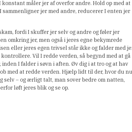
 konstant måler jer af overfor andre. Hold op med at
I sammenligner jer med andre, reducerer I enten jer
skam, fordi I skuffer jer selv og andre og føler jer
den omkring jer, men også i jeres egne bekymrede
sen eller jeres egen trivsel står ikke og falder med jer
n kontrollere. Vil I redde verden, så begynd med at gå
den I falder i søvn i aften. Øv dig i at tro og at hav
s job med at redde verden. Hjælp lidt til der, hvor du n
sig selv – og ærligt talt, man sover bedre om natten,
rfor løft jeres blik og se op.