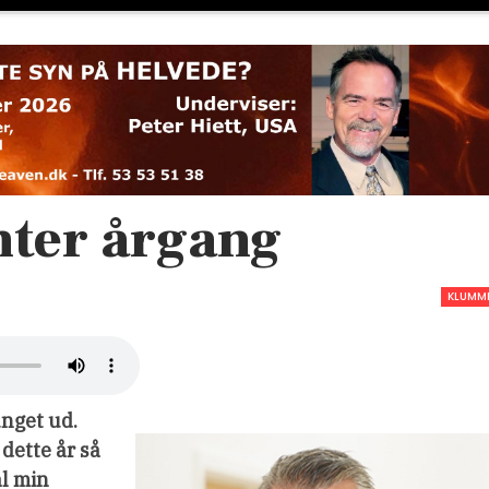
nter årgang
KLUMM
unget ud.
dette år så
al min