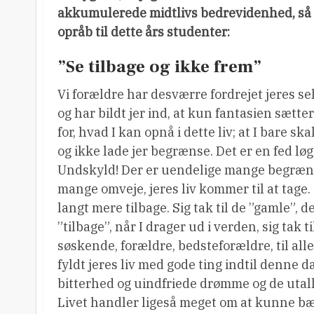
akkumulerede midtlivs bedrevidenhed, så
opråb til dette års studenter:
”Se tilbage og ikke frem”
Vi forældre har desværre fordrejet jeres se
og har bildt jer ind, at kun fantasien sætt
for, hvad I kan opnå i dette liv; at I bare sk
og ikke lade jer begrænse. Det er en fed løg
Undskyld! Der er uendelige mange begræn
mange omveje, jeres liv kommer til at tage. 
langt mere tilbage. Sig tak til de ”gamle”, d
”tilbage”, når I drager ud i verden, sig tak ti
søskende, forældre, bedsteforældre, til alle
fyldt jeres liv med gode ting indtil denne
bitterhed og uindfriede drømme og de utalli
Livet handler ligeså meget om at kunne bære