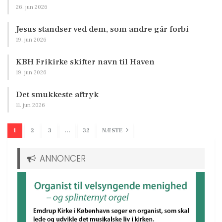
26. jun 2026
Jesus standser ved dem, som andre går forbi
19. jun 2026
KBH Frikirke skifter navn til Haven
19. jun 2026
Det smukkeste aftryk
11. jun 2026
1
2
3
…
32
NÆSTE
ANNONCER