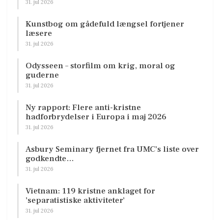
31. jul 2026
Kunstbog om gådefuld længsel fortjener
læsere
31. jul 2026
Odysseen – storfilm om krig, moral og
guderne
31. jul 2026
Ny rapport: Flere anti-kristne
hadforbrydelser i Europa i maj 2026
31. jul 2026
Asbury Seminary fjernet fra UMC’s liste over
godkendte…
31. jul 2026
Vietnam: 119 kristne anklaget for
’separatistiske aktiviteter’
31. jul 2026