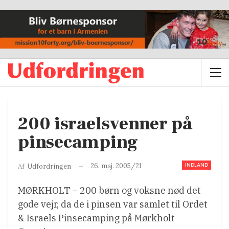
200 israelsvenner på
pinsecamping
INDLAND
26. maj. 2005/21
Af
Udfordringen
MØRKHOLT – 200 børn og voksne nød det
gode vejr, da de i pinsen var samlet til Ordet
& Israels Pinsecamping på Mørkholt