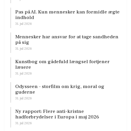
Pas på AI. Kun mennesker kan formidle ægte
indhold
31. jul 2026
Mennesker har ansvar for at tage sandheden
på sig
31. jul 2026
Kunstbog om gådefuld længsel fortjener
læsere
31. jul 2026
Odysseen – storfilm om krig, moral og
guderne
31. jul 2026
Ny rapport: Flere anti-kristne
hadforbrydelser i Europa i maj 2026
31. jul 2026