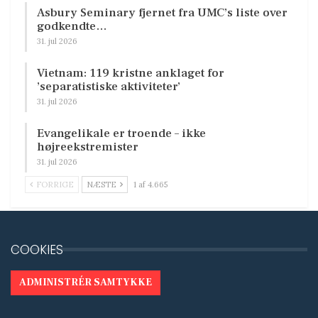
Asbury Seminary fjernet fra UMC’s liste over
godkendte…
31. jul 2026
Vietnam: 119 kristne anklaget for
’separatistiske aktiviteter’
31. jul 2026
Evangelikale er troende – ikke
højreekstremister
31. jul 2026
FORRIGE
NÆSTE
1 af 4.665
COOKIES
ADMINISTRÉR SAMTYKKE