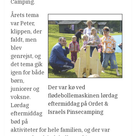
Camping.
Årets tema
var Peter,
klippen, der
faldt, men
blev
genrejst, og
det tema gik
igen for både
børn,
Der var kø ved
juniorer og
flødebollemaskinen lørdag
voksne.
eftermiddag på Ordet &
Lørdag
Israels Pinsecamping
eftermiddag
bød på
aktiviteter for hele familien, og der var