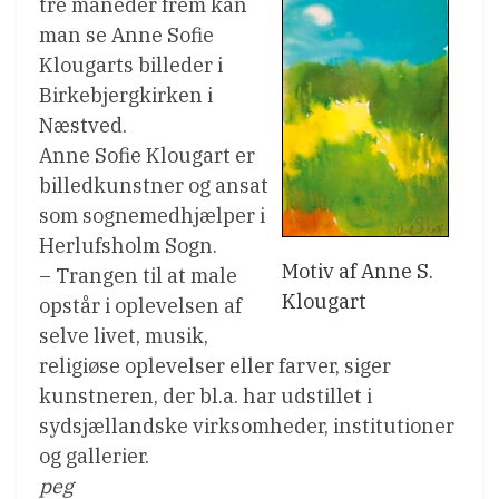
tre måneder frem kan
man se Anne Sofie
Klougarts billeder i
Birkebjergkirken i
Næstved.
Anne Sofie Klougart er
billedkunstner og ansat
som sognemedhjælper i
Herlufsholm Sogn.
Motiv af Anne S.
– Trangen til at male
Klougart
opstår i oplevelsen af
selve livet, musik,
religiøse oplevelser eller farver, siger
kunstneren, der bl.a. har udstillet i
sydsjællandske virksomheder, institutioner
og gallerier.
peg