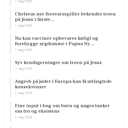
7. aug 2026
Chelseas nye forsvarsspiller bekender troen
på Jesus i første…
7. aug 2026
Nu kan vacciner opbevares køligt og
forebygge sygdomme i Papua Ny…
7. aug 2026
Syv kendsgerninger om troen på Jesus
7. aug 2026
Angreb på jøder i Europa kan få utilsigtede
konsekvenser
7. aug 2026
Fine input i bog om børn og unges tanker
om tro og eksistens
7. aug 2026