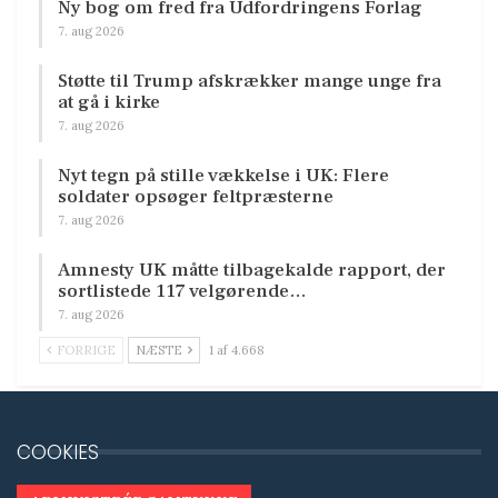
Ny bog om fred fra Udfordringens Forlag
7. aug 2026
Støtte til Trump afskrækker mange unge fra
at gå i kirke
7. aug 2026
Nyt tegn på stille vækkelse i UK: Flere
soldater opsøger feltpræsterne
7. aug 2026
Amnesty UK måtte tilbagekalde rapport, der
sortlistede 117 velgørende…
7. aug 2026
FORRIGE
NÆSTE
1 af 4.668
COOKIES