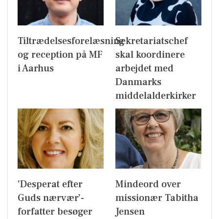
Tiltrædelsesforelæsning
Sekretariatschef
og reception på MF
skal koordinere
i Aarhus
arbejdet med
Danmarks
middelalderkirker
’Desperat efter
Mindeord over
Guds nærvær’-
missionær Tabitha
forfatter besøger
Jensen