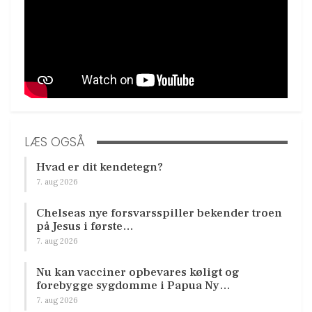
LÆS OGSÅ
Hvad er dit kendetegn?
7. aug 2026
Chelseas nye forsvarsspiller bekender troen
på Jesus i første…
7. aug 2026
Nu kan vacciner opbevares køligt og
forebygge sygdomme i Papua Ny…
7. aug 2026