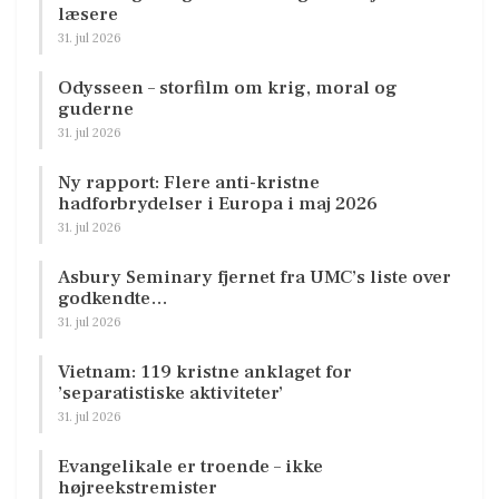
læsere
31. jul 2026
Odysseen – storfilm om krig, moral og
guderne
31. jul 2026
Ny rapport: Flere anti-kristne
hadforbrydelser i Europa i maj 2026
31. jul 2026
Asbury Seminary fjernet fra UMC’s liste over
godkendte…
31. jul 2026
Vietnam: 119 kristne anklaget for
’separatistiske aktiviteter’
31. jul 2026
Evangelikale er troende – ikke
højreekstremister