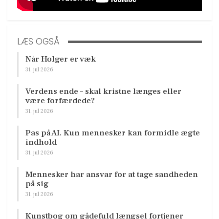
LÆS OGSÅ
Når Holger er væk
31. jul 2026
Verdens ende – skal kristne længes eller
være forfærdede?
31. jul 2026
Pas på AI. Kun mennesker kan formidle ægte
indhold
31. jul 2026
Mennesker har ansvar for at tage sandheden
på sig
31. jul 2026
Kunstbog om gådefuld længsel fortjener