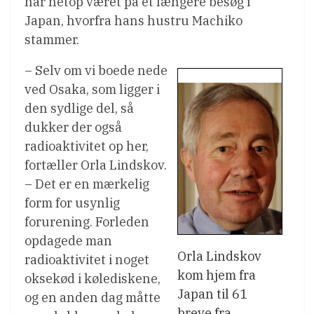
har netop været på et længere besøg i
Japan, hvorfra hans hustru Machiko
stammer.
– Selv om vi boede nede
ved Osaka, som ligger i
den sydlige del, så
dukker der også
radioaktivitet op her,
fortæller Orla Lindskov.
– Det er en mærkelig
form for usynlig
forurening. Forleden
opdagede man
Orla Lindskov
radioaktivitet i noget
kom hjem fra
oksekød i kølediskene,
Japan til 61
og en anden dag måtte
breve fra