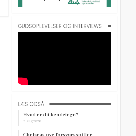
GUDSOPLEVELSER OG INTERVIEWS:
LÆS OGSÅ
Hvad er dit kendetegn?
7. aug 2026
Chelseas nye forsvarsspiller