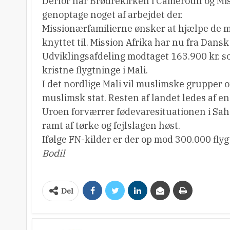
Derfor har Brødrekirken i Cameroun og Miss
genoptage noget af arbejdet der.
Missionærfamilierne ønsker at hjælpe de m
knyttet til. Mission Afrika har nu fra Dans
Udviklingsafdeling modtaget 163.900 kr. s
kristne flygtninge i Mali.
I det nordlige Mali vil muslimske grupper 
muslimsk stat. Resten af landet ledes af e
Uroen forværrer fødevaresituationen i Sahe
ramt af tørke og fejlslagen høst.
Ifølge FN-kilder er der op mod 300.000 fly
Bodil
Del