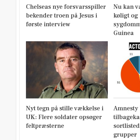
Chelseas nye forsvarsspiller
Nu kan v
bekender troen på Jesus i
køligt og
første interview
sygdomm
Guinea
Nyt tegn på stille vækkelse i
Amnesty 
UK: Flere soldater opsøger
tilbageka
feltpræsterne
sortliste
grupper