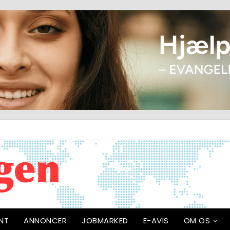
NT
ANNONCER
JOBMARKED
E-AVIS
OM OS