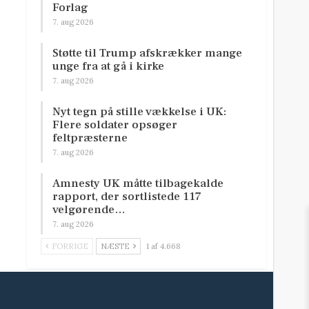
Forlag
7. aug 2026
Støtte til Trump afskrækker mange
unge fra at gå i kirke
7. aug 2026
Nyt tegn på stille vækkelse i UK:
Flere soldater opsøger
feltpræsterne
7. aug 2026
Amnesty UK måtte tilbagekalde
rapport, der sortlistede 117
velgørende…
7. aug 2026
FORRIGE
NÆSTE
1 af 4.668