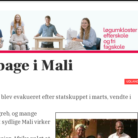
bage i Mali
UDLAN
lev evakueret efter statskuppet i marts, vendte i
greb, og mange
 sydlige Mali virker