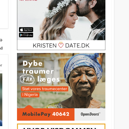
id
er