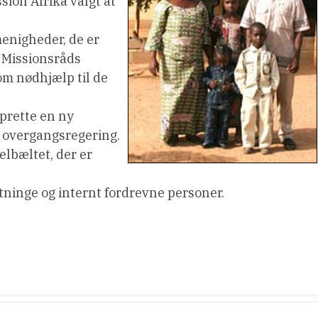
ion Afrika valgt at
enigheder, de er
k Missionsråds
om nødhjælp til de
oprette en ny
n overgangsregering.
lbæltet, der er
gtninge og internt fordrevne personer.