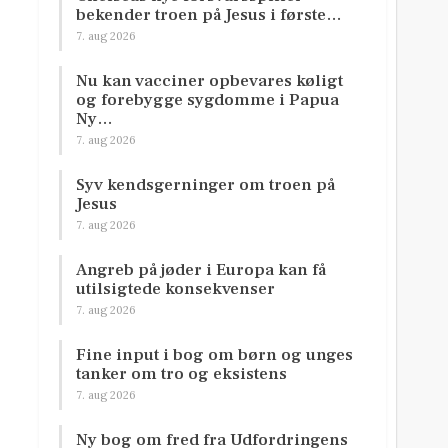
bekender troen på Jesus i første…
7. aug 2026
Nu kan vacciner opbevares køligt
og forebygge sygdomme i Papua
Ny…
7. aug 2026
Syv kendsgerninger om troen på
Jesus
7. aug 2026
Angreb på jøder i Europa kan få
utilsigtede konsekvenser
7. aug 2026
Fine input i bog om børn og unges
tanker om tro og eksistens
7. aug 2026
Ny bog om fred fra Udfordringens