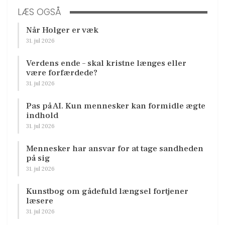
LÆS OGSÅ
Når Holger er væk
31. jul 2026
Verdens ende – skal kristne længes eller
være forfærdede?
31. jul 2026
Pas på AI. Kun mennesker kan formidle ægte
indhold
31. jul 2026
Mennesker har ansvar for at tage sandheden
på sig
31. jul 2026
Kunstbog om gådefuld længsel fortjener
læsere
31. jul 2026