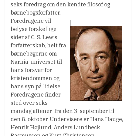
seks foredrag om den kendte filosof og
børnebogsforfatter.
Foredragene vil
belyse forskellige
sider af C. S. Lewis
forfatterskab, helt fra
børnebøgerne om
Narnia-universet til
hans forsvar for
kristendommen og
hans syn på lidelse.
Foredragene finder
sted over seks
mandag aftener  fra den 3. september til
den 8. oktober. Undervisere er Hans Hauge,
Henrik Højlund, Anders Lundbeck
Rasmussen og Kurt Christensen.