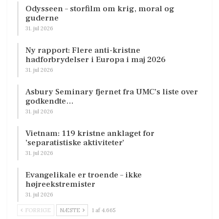
Odysseen – storfilm om krig, moral og
guderne
31. jul 2026
Ny rapport: Flere anti-kristne
hadforbrydelser i Europa i maj 2026
31. jul 2026
Asbury Seminary fjernet fra UMC’s liste over
godkendte…
31. jul 2026
Vietnam: 119 kristne anklaget for
’separatistiske aktiviteter’
31. jul 2026
Evangelikale er troende – ikke
højreekstremister
31. jul 2026
FORRIGE
NÆSTE
1 af 4.665