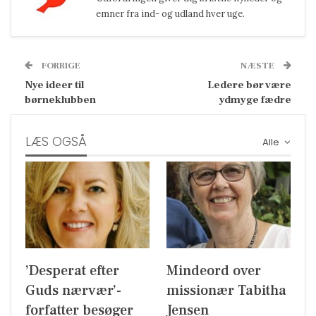
emner fra ind- og udland hver uge.
FORRIGE
NÆSTE
Nye ideer til
Ledere bør være
børneklubben
ydmyge fædre
LÆS OGSÅ
Alle
’Desperat efter
Mindeord over
Guds nærvær’-
missionær Tabitha
forfatter besøger
Jensen