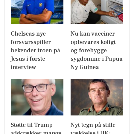
Chelseas nye
Nu kan vacciner
forsvarsspiller
opbevares køligt
bekender troen på
og forebygge
Jesus i første
sygdomme i Papua
interview
Ny Guinea
Støtte til Trump
Nyt tegn på stille
afskrækker mange
vækkelse i UK: