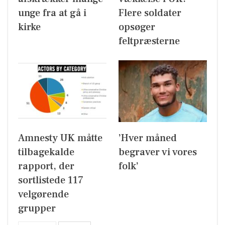
unge fra at gå i
Flere soldater
kirke
opsøger
feltpræsterne
Amnesty UK måtte
’Hver måned
tilbagekalde
begraver vi vores
rapport, der
folk’
sortlistede 117
velgørende
grupper