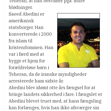
Teheran, at han besvimer pga. indre
blødninger.
Saeed Abedini er
amerikansk
statsborger. Han
konverterede i 2000
fra islam til
kristendommen. Han
var i færd med at
bygge et hjem for
forældreløse børn i
Teheran, da de iranske myndigheder
arresterede ham sidste år.
Abedini blev idømt otte års fængsel for at
bringe landets sikkerhed i fare. I fængslet er
Abedini blevet truet med, at hans fængsling
kan forlænges, hvis han ikke afsværger sin