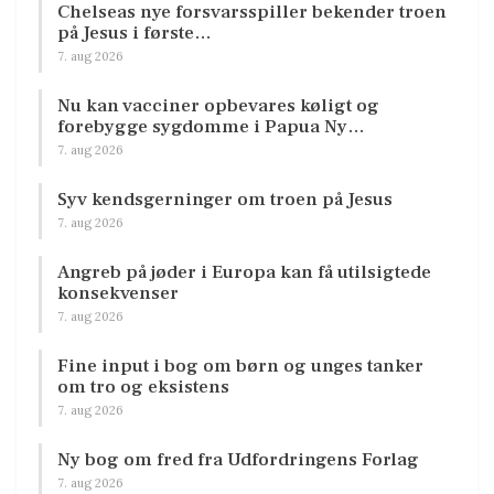
Chelseas nye forsvarsspiller bekender troen
på Jesus i første…
7. aug 2026
Nu kan vacciner opbevares køligt og
forebygge sygdomme i Papua Ny…
7. aug 2026
Syv kendsgerninger om troen på Jesus
7. aug 2026
Angreb på jøder i Europa kan få utilsigtede
konsekvenser
7. aug 2026
Fine input i bog om børn og unges tanker
om tro og eksistens
7. aug 2026
Ny bog om fred fra Udfordringens Forlag
7. aug 2026