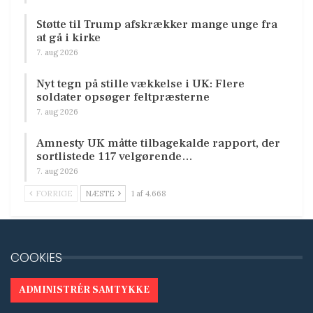
Støtte til Trump afskrækker mange unge fra
at gå i kirke
7. aug 2026
Nyt tegn på stille vækkelse i UK: Flere
soldater opsøger feltpræsterne
7. aug 2026
Amnesty UK måtte tilbagekalde rapport, der
sortlistede 117 velgørende…
7. aug 2026
FORRIGE
NÆSTE
1 af 4.668
COOKIES
ADMINISTRÉR SAMTYKKE