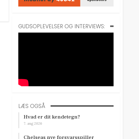
GUDSOPLEVELSER OG INTERVIEWS:
LÆS OGSÅ
Hvad er dit kendetegn?
7. aug 2026
Chelseas nye forsvarsspiller