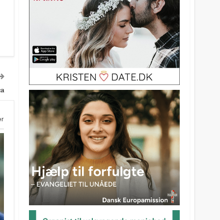
a
er