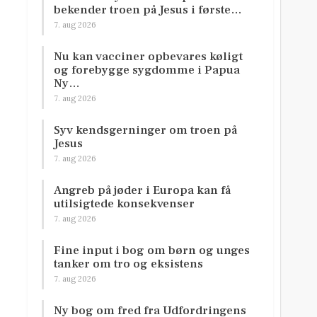
bekender troen på Jesus i første…
7. aug 2026
Nu kan vacciner opbevares køligt
og forebygge sygdomme i Papua
Ny…
7. aug 2026
Syv kendsgerninger om troen på
Jesus
7. aug 2026
Angreb på jøder i Europa kan få
utilsigtede konsekvenser
7. aug 2026
Fine input i bog om børn og unges
tanker om tro og eksistens
7. aug 2026
Ny bog om fred fra Udfordringens