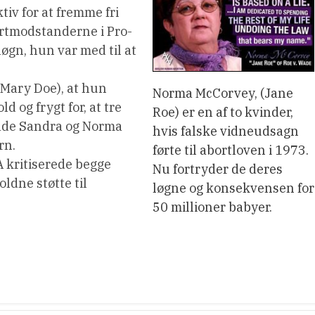
tiv for at fremme fri
ortmodstanderne i Pro-
øgn, hun var med til at
Mary Doe), at hun
Norma McCorvey, (Jane
d og frygt for, at tre
Roe) er en af to kvinder,
 både Sandra og Norma
hvis falske vidneudsagn
rn.
førte til abortloven i 1973.
 kritiserede begge
Nu fortryder de deres
dne støtte til
løgne og konsekvensen for
50 millioner babyer.