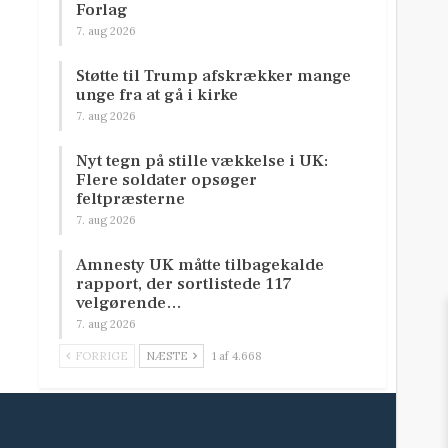
Forlag
7. aug 2026
Støtte til Trump afskrækker mange
unge fra at gå i kirke
7. aug 2026
Nyt tegn på stille vækkelse i UK:
Flere soldater opsøger
feltpræsterne
7. aug 2026
Amnesty UK måtte tilbagekalde
rapport, der sortlistede 117
velgørende…
7. aug 2026
FORRIGE
NÆSTE
1 af 4.668