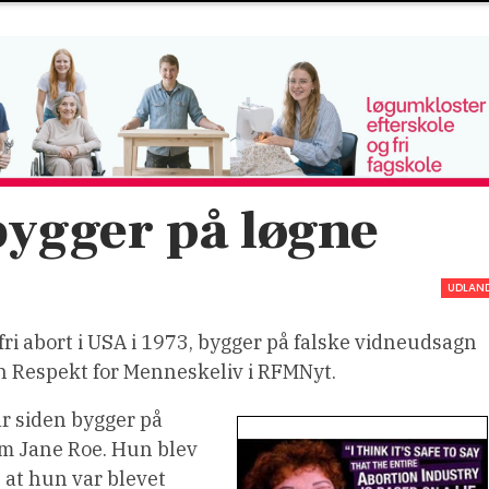
bygger på løgne
UDLAN
f fri abort i USA i 1973, bygger på falske vidneudsagn
n Respekt for Menneskeliv i RFMNyt.
r siden bygger på
 Jane Roe. Hun blev
e, at hun var blevet