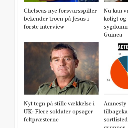
Chelseas nye forsvarsspiller
Nu kan v
bekender troen på Jesus i
køligt og
første interview
sygdomm
Guinea
Nyt tegn på stille vækkelse i
Amnesty 
UK: Flere soldater opsøger
tilbageka
feltpræsterne
sortliste
grupper