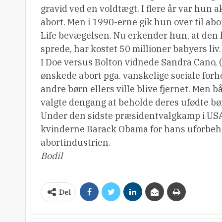
gravid ved en voldtægt. I flere år var hun ak
abort. Men i 1990-erne gik hun over til ab
Life bevægelsen. Nu erkender hun, at den l
sprede, har kostet 50 millioner babyers liv.
I Doe versus Bolton vidnede Sandra Cano, (
ønskede abort pga. vanskelige sociale forhol
andre børn ellers ville blive fjernet. Men
valgte dengang at beholde deres ufødte bø
Under den sidste præsidentvalgkamp i USA
kvinderne Barack Obama for hans uforbehol
abortindustrien.
Bodil
Del