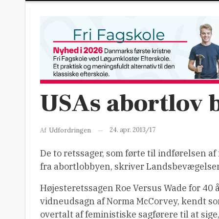
USAs abortlov 
24. apr. 2013/17
Af
Udfordringen
De to retssager, som førte til indførelsen a
fra abortlobbyen, skriver Landsbevægelse
Højesteretssagen Roe Versus Wade for 40 å
vidneudsagn af Norma McCorvey, kendt som
overtalt af feministiske sagførere til at sig