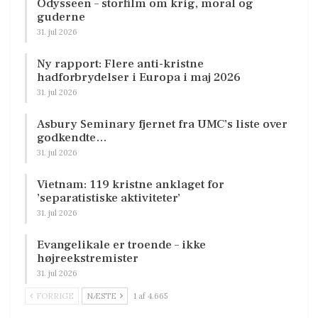
Odysseen – storfilm om krig, moral og
guderne
31. jul 2026
Ny rapport: Flere anti-kristne
hadforbrydelser i Europa i maj 2026
31. jul 2026
Asbury Seminary fjernet fra UMC’s liste over
godkendte…
31. jul 2026
Vietnam: 119 kristne anklaget for
’separatistiske aktiviteter’
31. jul 2026
Evangelikale er troende – ikke
højreekstremister
31. jul 2026
FORRIGE
NÆSTE
1 af 4.665