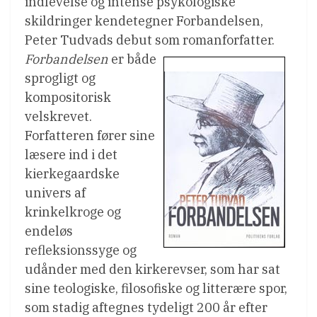
indlevelse og intense psykologiske
skildringer kendetegner Forbandelsen,
Peter Tudvads debut som romanforfatter.
Forbandelsen
er både
sprogligt og
kompositorisk
velskrevet.
Forfatteren fører sine
læsere ind i det
kierkegaardske
univers af
krinkelkroge og
endeløs
refleksionssyge og
udånder med den kirkerevser, som har sat
sine teologiske, filosofiske og litterære spor,
som stadig aftegnes tydeligt 200 år efter