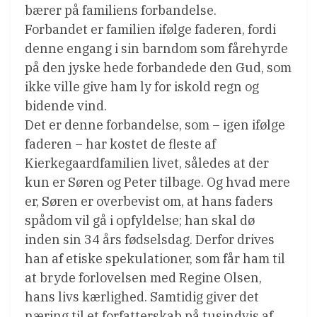
bærer på familiens forbandelse.
Forbandet er familien ifølge faderen, fordi
denne engang i sin barndom som fårehyrde
på den jyske hede forbandede den Gud, som
ikke ville give ham ly for iskold regn og
bidende vind.
Det er denne forbandelse, som – igen ifølge
faderen – har kostet de fleste af
Kierkegaardfamilien livet, således at der
kun er Søren og Peter tilbage. Og hvad mere
er, Søren er overbevist om, at hans faders
spådom vil gå i opfyldelse; han skal dø
inden sin 34 års fødselsdag. Derfor drives
han af etiske spekulationer, som får ham til
at bryde forlovelsen med Regine Olsen,
hans livs kærlighed. Samtidig giver det
næring til et forfatterskab på tusindvis af