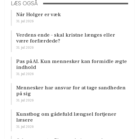
LÆS OGSÅ
Når Holger er væk
31. jul 2026
Verdens ende – skal kristne længes eller
være forfærdede?
31. jul 2026
Pas på AI. Kun mennesker kan formidle ægte
indhold
31. jul 2026
Mennesker har ansvar for at tage sandheden
på sig
31. jul 2026
Kunstbog om gådefuld længsel fortjener
læsere
31. jul 2026