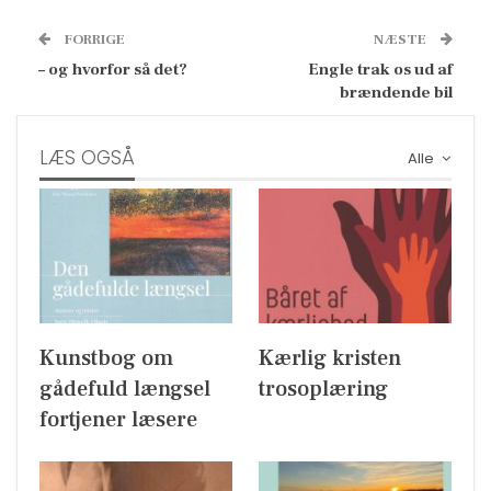
FORRIGE
NÆSTE
– og hvorfor så det?
Engle trak os ud af
brændende bil
LÆS OGSÅ
Alle
Kunstbog om
Kærlig kristen
gådefuld længsel
trosoplæring
fortjener læsere