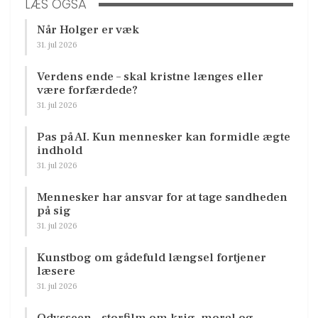
LÆS OGSÅ
Når Holger er væk
31. jul 2026
Verdens ende – skal kristne længes eller
være forfærdede?
31. jul 2026
Pas på AI. Kun mennesker kan formidle ægte
indhold
31. jul 2026
Mennesker har ansvar for at tage sandheden
på sig
31. jul 2026
Kunstbog om gådefuld længsel fortjener
læsere
31. jul 2026
Odysseen – storfilm om krig, moral og