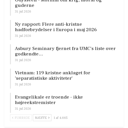
guderne
31. jul 2026
Ny rapport: Flere anti-kristne
hadforbrydelser i Europa i maj 2026
31. jul 2026
Asbury Seminary fjernet fra UMC’s liste over
godkendte…
31. jul 2026
Vietnam: 119 kristne anklaget for
’separatistiske aktiviteter’
31. jul 2026
Evangelikale er troende – ikke
højreekstremister
31. jul 2026
FORRIGE
NÆSTE
1 af 4.665