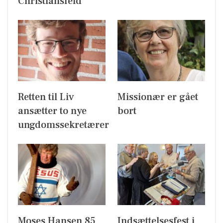
Christiansfeld
Retten til Liv
Missionær er gået
ansætter to nye
bort
ungdomssekretærer
Moses Hansen 85
Indsættelsesfest i