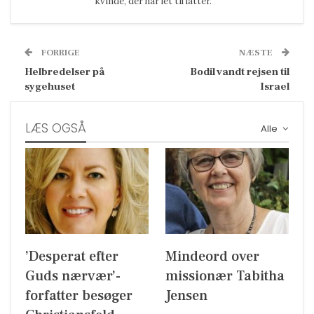
kvinde, der har let til latter.
FORRIGE
NÆSTE
Helbredelser på
Bodil vandt rejsen til
sygehuset
Israel
LÆS OGSÅ
Alle
’Desperat efter
Mindeord over
Guds nærvær’-
missionær Tabitha
forfatter besøger
Jensen