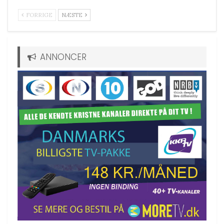
FORRIGE
NÆSTE
ANNONCER