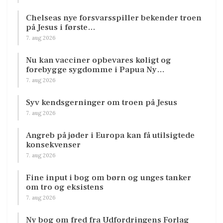
Chelseas nye forsvarsspiller bekender troen
på Jesus i første…
7. aug 2026
Nu kan vacciner opbevares køligt og
forebygge sygdomme i Papua Ny…
7. aug 2026
Syv kendsgerninger om troen på Jesus
7. aug 2026
Angreb på jøder i Europa kan få utilsigtede
konsekvenser
7. aug 2026
Fine input i bog om børn og unges tanker
om tro og eksistens
7. aug 2026
Ny bog om fred fra Udfordringens Forlag