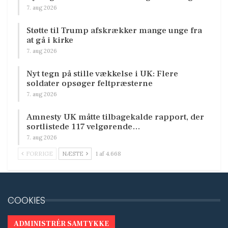
7. aug 2026
Støtte til Trump afskrækker mange unge fra
at gå i kirke
7. aug 2026
Nyt tegn på stille vækkelse i UK: Flere
soldater opsøger feltpræsterne
7. aug 2026
Amnesty UK måtte tilbagekalde rapport, der
sortlistede 117 velgørende…
7. aug 2026
FORRIGE
NÆSTE
1 af 4.668
COOKIES
ADMINISTRÉR SAMTYKKE