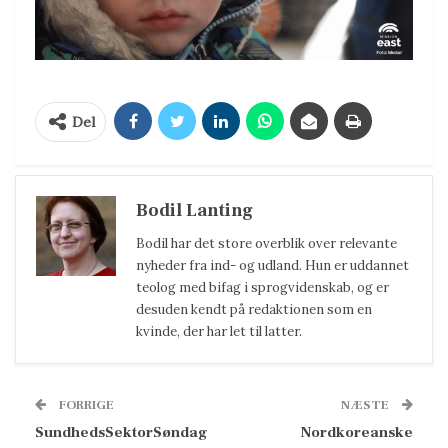
Del
Bodil Lanting
Bodil har det store overblik over relevante
nyheder fra ind- og udland. Hun er uddannet
teolog med bifag i sprogvidenskab, og er
desuden kendt på redaktionen som en
kvinde, der har let til latter.
FORRIGE
NÆSTE
SundhedsSektorSøndag
Nordkoreanske