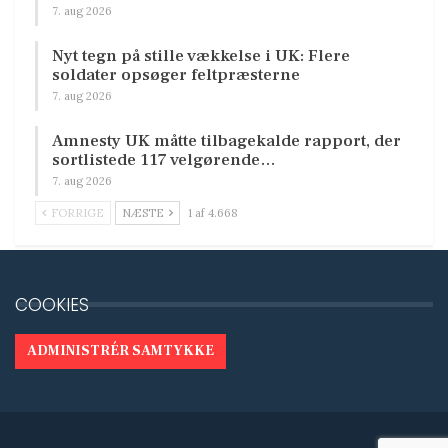
7. aug 2026
Nyt tegn på stille vækkelse i UK: Flere
soldater opsøger feltpræsterne
7. aug 2026
Amnesty UK måtte tilbagekalde rapport, der
sortlistede 117 velgørende…
7. aug 2026
FORRIGE
NÆSTE
1 af 4.668
COOKIES
ADMINISTRÉR SAMTYKKE