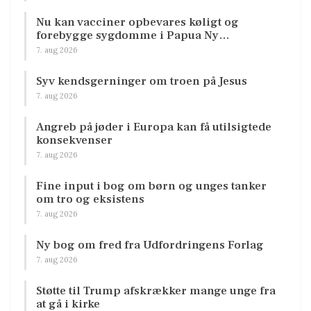
Nu kan vacciner opbevares køligt og
forebygge sygdomme i Papua Ny…
7. aug 2026
Syv kendsgerninger om troen på Jesus
7. aug 2026
Angreb på jøder i Europa kan få utilsigtede
konsekvenser
7. aug 2026
Fine input i bog om børn og unges tanker
om tro og eksistens
7. aug 2026
Ny bog om fred fra Udfordringens Forlag
7. aug 2026
Støtte til Trump afskrækker mange unge fra
at gå i kirke