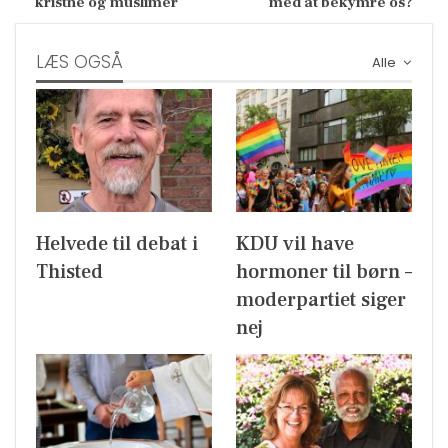
kristne og muslimer
med at bekymre os?
LÆS OGSÅ
Alle
Helvede til debat i
KDU vil have
Thisted
hormoner til børn –
moderpartiet siger
nej