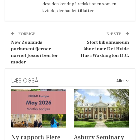
desuden kendt på redaktionen som en
kvinde, der har let til latter.
FORRIGE
NÆSTE
New Zealands
Stort bibelmuseum
parlament fjerner
åbnet nær Det Hvide
navnet Jesus i bøn før
Hus i Washington D.C.
møder
LÆS OGSÅ
Alle
Ny rapport: Flere
Asbury Seminary