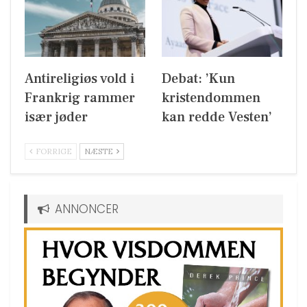
Antireligiøs vold i
Debat: ’Kun
Frankrig rammer
kristendommen
især jøder
kan redde Vesten’
FORRIGE
NÆSTE
ANNONCER