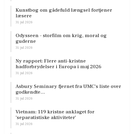
Kunstbog om gådefuld længsel fortjener
læsere
31. jul 2026
Odysseen – storfilm om krig, moral og
guderne
31. jul 2026
Ny rapport: Flere anti-kristne
hadforbrydelser i Europa i maj 2026
31. jul 2026
Asbury Seminary fjernet fra UMC’s liste over
godkendte…
31. jul 2026
Vietnam: 119 kristne anklaget for
’separatistiske aktiviteter’
31. jul 2026