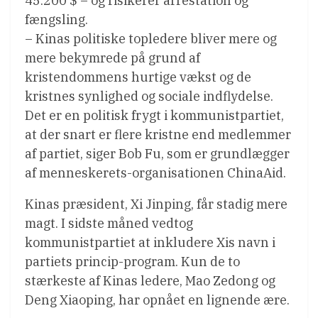
45.200 $ – og risikerer arrestation og
fængsling.
– Kinas politiske topledere bliver mere og
mere bekymrede på grund af
kristendommens hurtige vækst og de
kristnes synlighed og sociale indflydelse.
Det er en politisk frygt i kommunistpartiet,
at der snart er flere kristne end medlemmer
af partiet, siger Bob Fu, som er grundlægger
af menneskerets-organisationen ChinaAid.
Kinas præsident, Xi Jinping, får stadig mere
magt. I sidste måned vedtog
kommunistpartiet at inkludere Xis navn i
partiets princip-program. Kun de to
stærkeste af Kinas ledere, Mao Zedong og
Deng Xiaoping, har opnået en lignende ære.