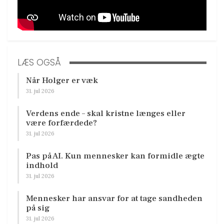
LÆS OGSÅ
Når Holger er væk
31. jul 2026
Verdens ende – skal kristne længes eller
være forfærdede?
31. jul 2026
Pas på AI. Kun mennesker kan formidle ægte
indhold
31. jul 2026
Mennesker har ansvar for at tage sandheden
på sig
31. jul 2026