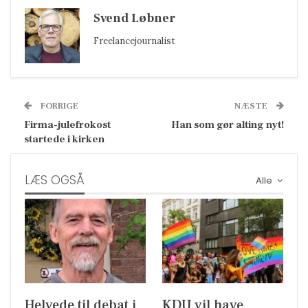
Svend Løbner
Freelancejournalist
FORRIGE
NÆSTE
Firma-julefrokost
Han som gør alting nyt!
startede i kirken
LÆS OGSÅ
Alle
Helvede til debat i
KDU vil have