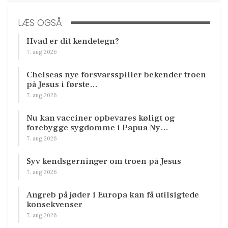
LÆS OGSÅ
Hvad er dit kendetegn?
7. aug 2026
Chelseas nye forsvarsspiller bekender troen
på Jesus i første…
7. aug 2026
Nu kan vacciner opbevares køligt og
forebygge sygdomme i Papua Ny…
7. aug 2026
Syv kendsgerninger om troen på Jesus
7. aug 2026
Angreb på jøder i Europa kan få utilsigtede
konsekvenser
7. aug 2026