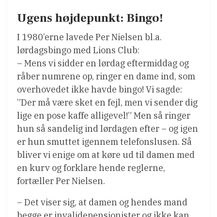
Ugens højdepunkt: Bingo!
I 1980’erne lavede Per Nielsen bl.a.
lørdagsbingo med Lions Club:
– Mens vi sidder en lørdag eftermiddag og
råber numrene op, ringer en dame ind, som
overhovedet ikke havde bingo! Vi sagde:
”Der må være sket en fejl, men vi sender dig
lige en pose kaffe alligevel!” Men så ringer
hun så sandelig ind lørdagen efter – og igen
er hun smuttet igennem telefonslusen. Så
bliver vi enige om at køre ud til damen med
en kurv og forklare hende reglerne,
fortæller Per Nielsen.
– Det viser sig, at damen og hendes mand
begge er invalidepensionister og ikke kan