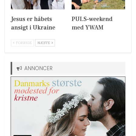
Jesus er håbets
PULS-weekend
ansigt i Ukraine
med YWAM
FORRIGE
NÆSTE
ANNONCER