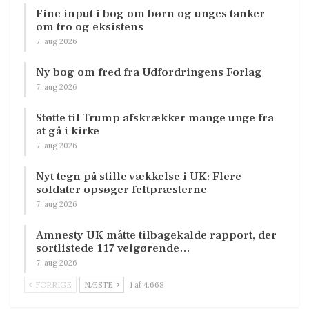
Fine input i bog om børn og unges tanker
om tro og eksistens
7. aug 2026
Ny bog om fred fra Udfordringens Forlag
7. aug 2026
Støtte til Trump afskrækker mange unge fra
at gå i kirke
7. aug 2026
Nyt tegn på stille vækkelse i UK: Flere
soldater opsøger feltpræsterne
7. aug 2026
Amnesty UK måtte tilbagekalde rapport, der
sortlistede 117 velgørende…
7. aug 2026
FORRIGE
NÆSTE
1 af 4.668