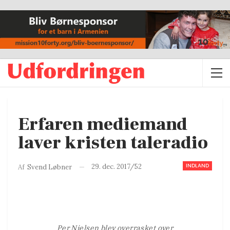
Erfaren mediemand
laver kristen taleradio
INDLAND
29. dec. 2017/52
Af
Svend Løbner
Per Nielsen blev overrasket over