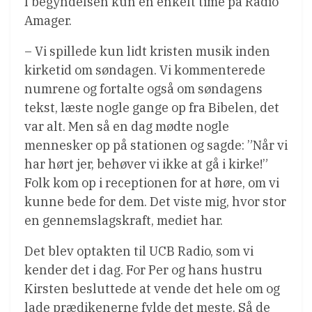
I begyndelsen kun en enkelt time på Radio
Amager.
– Vi spillede kun lidt kristen musik inden
kirketid om søndagen. Vi kommenterede
numrene og fortalte også om søndagens
tekst, læste nogle gange op fra Bibelen, det
var alt. Men så en dag mødte nogle
mennesker op på stationen og sagde: ”Når vi
har hørt jer, behøver vi ikke at gå i kirke!”
Folk kom op i receptionen for at høre, om vi
kunne bede for dem. Det viste mig, hvor stor
en gennemslagskraft, mediet har.
Det blev optakten til UCB Radio, som vi
kender det i dag. For Per og hans hustru
Kirsten besluttede at vende det hele om og
lade prædikenerne fylde det meste. Så de