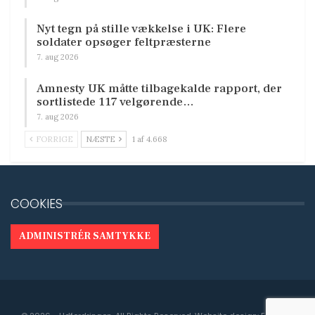
Nyt tegn på stille vækkelse i UK: Flere
soldater opsøger feltpræsterne
7. aug 2026
Amnesty UK måtte tilbagekalde rapport, der
sortlistede 117 velgørende…
7. aug 2026
FORRIGE
NÆSTE
1 af 4.668
COOKIES
ADMINISTRÉR SAMTYKKE