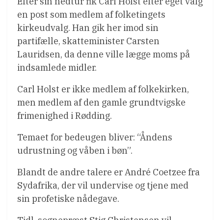
Efter sin nedtur fik Carl Holst efter eget valg
en post som medlem af folketingets
kirkeudvalg. Han gik her imod sin
partifælle, skatteminister Carsten
Lauridsen, da denne ville lægge moms på
indsamlede midler.
Carl Holst er ikke medlem af folkekirken,
men medlem af den gamle grundtvigske
frimenighed i Rødding.
Temaet for bedeugen bliver: “Åndens
udrustning og våben i bøn”.
Blandt de andre talere er André Coetzee fra
Sydafrika, der vil undervise og tjene med
sin profetiske nådegave.