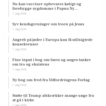
Nu kan vacciner opbevares køligt og
forebygge sygdomme i Papua Ny…
7. aug 2026
Syv kendsgerninger om troen på Jesus
7. aug 2026
Angreb på jøder i Europa kan få utilsigtede
konsekvenser
7. aug 2026
Fine input i bog om børn og unges tanker
om tro og eksistens
7. aug 2026
Ny bog om fred fra Udfordringens Forlag
7. aug 2026
Støtte til Trump afskrækker mange unge fra
at gå i kirke
7. aug 2026