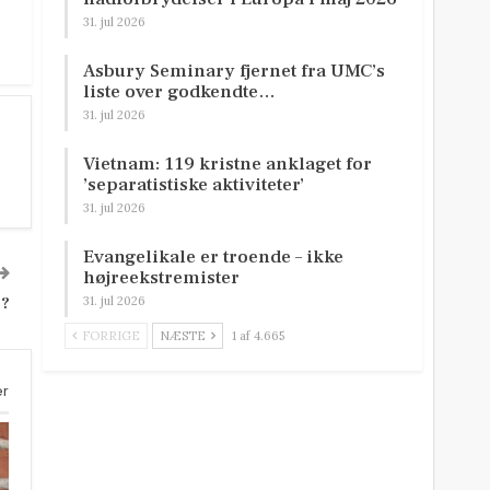
31. jul 2026
Asbury Seminary fjernet fra UMC’s
liste over godkendte…
31. jul 2026
Vietnam: 119 kristne anklaget for
’separatistiske aktiviteter’
31. jul 2026
Evangelikale er troende – ikke
højreekstremister
e?
31. jul 2026
FORRIGE
NÆSTE
1 af 4.665
er