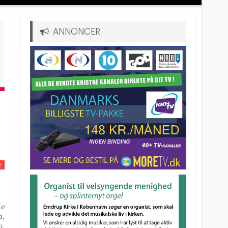
ANNONCER
E
de
n,
o.