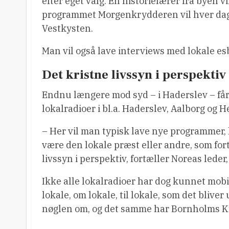
efter eget valg. En historielærer fra byen v
programmet Morgenkrydderen vil hver dag
Vestkysten.
Man vil også lave interviews med lokale es
Det kristne livssyn i perspektiv
Endnu længere mod syd – i Haderslev – får vi
lokalradioer i bl.a. Haderslev, Aalborg og H
– Her vil man typisk lave nye programmer, 
være den lokale præst eller andre, som for
livssyn i perspektiv, fortæller Noreas leder
Ikke alle lokalradioer har dog kunnet mobil
lokale, om lokale, til lokale, som det blive
nøglen om, og det samme har Bornholms Kr