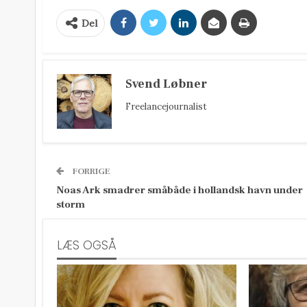
Del
Svend Løbner
Freelancejournalist
FORRIGE
Noas Ark smadrer småbåde i hollandsk havn under
storm
LÆS OGSÅ