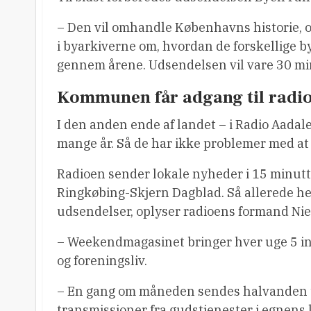
– Den vil omhandle Københavns historie, og
i byarkiverne om, hvordan de forskellige by
gennem årene. Udsendelsen vil vare 30 mi
Kommunen får adgang til radi
I den anden ende af landet – i Radio Aadal
mange år. Så de har ikke problemer med at 
Radioen sender lokale nyheder i 15 minutte
Ringkøbing-Skjern Dagblad. Så allerede her
udsendelser, oplyser radioens formand Nie
– Weekendmagasinet bringer hver uge 5 in
og foreningsliv.
– En gang om måneden sendes halvanden ti
transmissioner fra gudstjenester i egnens k