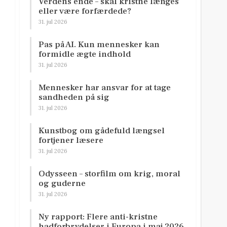
Verdens ende – skal kristne længes
eller være forfærdede?
e
31. jul 2026
Pas på AI. Kun mennesker kan
formidle ægte indhold
31. jul 2026
Mennesker har ansvar for at tage
sandheden på sig
31. jul 2026
Kunstbog om gådefuld længsel
fortjener læsere
31. jul 2026
Odysseen – storfilm om krig, moral
og guderne
31. jul 2026
Ny rapport: Flere anti-kristne
hadforbrydelser i Europa i maj 2026