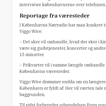
interviewe københavnerne over telefonen
Reportage fra væresteder
I Københavns Nærradio har man konkret tre
Viggo Wive:
– Det sker vil omhandle, hvad der sker i k
være sig gudstjenester, koncerter og and
15 minutter.
– Frikvarter vil i samme længde omhandle i
Københavns væresteder.
Viggo Wive drømmer endda om en længere
København er fyldt af. Her vil værten tale
baggrunden.
Til sidst forberedes udsendelsen Byen run