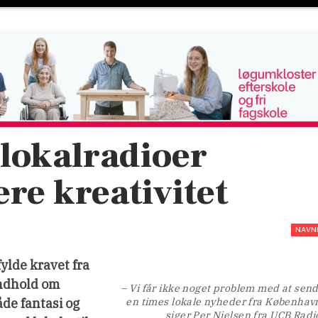
 lokalradioer
ere kreativitet
NAVN
fylde kravet fra
indhold om
– Vi får ikke noget problem med at sen
de fantasi og
en times lokale nyheder fra Københav
siger Per Nielsen fra UCB Radi