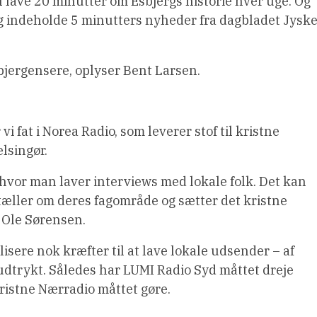
il lave 20 minutter om Esbjergs historie hver uge. Og
 indeholde 5 minutters nyheder fra dagbladet Jysk
bjergensere, oplyser Bent Larsen.
 fat i Norea Radio, som leverer stof til kristne
elsingør.
hvor man laver interviews med lokale folk. Det kan
tæller om deres fagområde og sætter det kristne
, Ole Sørensen.
isere nok kræfter til at lave lokale udsender – af
r udtrykt. Således har LUMI Radio Syd måttet dreje
istne Nærradio måttet gøre.