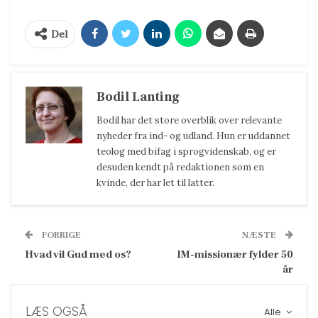
Del
Bodil Lanting
Bodil har det store overblik over relevante
nyheder fra ind- og udland. Hun er uddannet
teolog med bifag i sprogvidenskab, og er
desuden kendt på redaktionen som en
kvinde, der har let til latter.
FORRIGE
NÆSTE
Hvad vil Gud med os?
IM-missionær fylder 50
år
LÆS OGSÅ
Alle