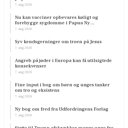
7. aug 2026
Nu kan vacciner opbevares køligt og
forebygge sygdomme i Papua Ny…
7. aug 2026
Syv kendsgerninger om troen på Jesus
7. aug 2026
Angreb på jøder i Europa kan få utilsigtede
konsekvenser
7. aug 2026
Fine input i bog om børn og unges tanker
om tro og eksistens
7. aug 2026
Ny bog om fred fra Udfordringens Forlag
7. aug 2026
Støtte til Trump afskrækker mange unge fra