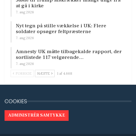
at gå i kirke
7. aug 2026
Nyt tegn på stille vækkelse i UK: Flere
soldater opsøger feltpræsterne
7. aug 2026
Amnesty UK måtte tilbagekalde rapport, der
sortlistede 117 velgørende…
7. aug 2026
FORRIGE
NÆSTE
1 af 4.668
COOKIES
ADMINISTRÉR SAMTYKKE