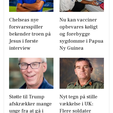
Chelseas nye
Nu kan vacciner
forsvarsspiller
opbevares køligt
bekender troen på
og forebygge
Jesus i første
sygdomme i Papua
interview
Ny Guinea
Støtte til Trump
Nyt tegn på stille
afskrækker mange
vækkelse i UK:
unge fra at gå i
Flere soldater