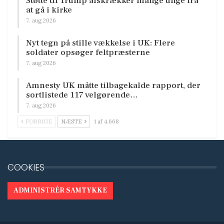
Støtte til Trump afskrækker mange unge fra
at gå i kirke
7. aug 2026
Nyt tegn på stille vækkelse i UK: Flere
soldater opsøger feltpræsterne
7. aug 2026
Amnesty UK måtte tilbagekalde rapport, der
sortlistede 117 velgørende…
7. aug 2026
FORRIGE
NÆSTE
1 af 4.668
COOKIES
ADMINISTRÉR SAMTYKKE