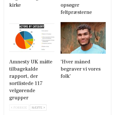
kirke
opsøger
feltpræsterne
Amnesty UK måtte
’Hver måned
tilbagekalde
begraver vi vores
rapport, der
folk’
sortlistede 117
velgørende
grupper
FORRIGE
NÆSTE