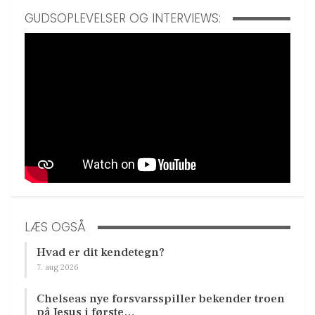
GUDSOPLEVELSER OG INTERVIEWS:
LÆS OGSÅ
Hvad er dit kendetegn?
7. aug 2026
Chelseas nye forsvarsspiller bekender troen
på Jesus i første…