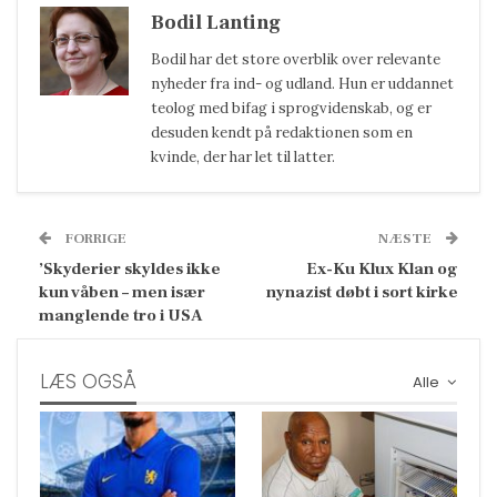
Bodil Lanting
Bodil har det store overblik over relevante
nyheder fra ind- og udland. Hun er uddannet
teolog med bifag i sprogvidenskab, og er
desuden kendt på redaktionen som en
kvinde, der har let til latter.
FORRIGE
NÆSTE
’Skyderier skyldes ikke
Ex-Ku Klux Klan og
kun våben – men især
nynazist døbt i sort kirke
manglende tro i USA
LÆS OGSÅ
Alle