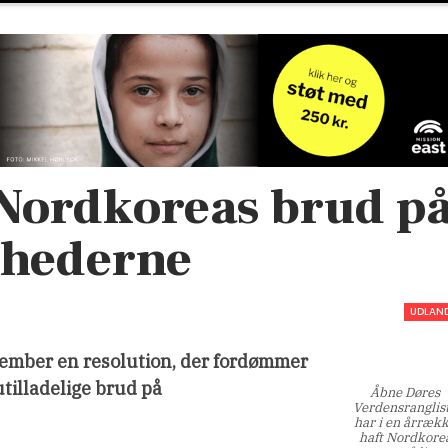
Nordkoreas brud p
ghederne
UDLAN
cember en resolution, der fordømmer
tilladelige brud på
Åbne Døres
Verdensranglis
har i en årræk
haft Nordkore