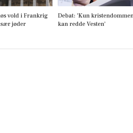
iøs vold i Frankrig
Debat: ’Kun kristendomme
sær jøder
kan redde Vesten’