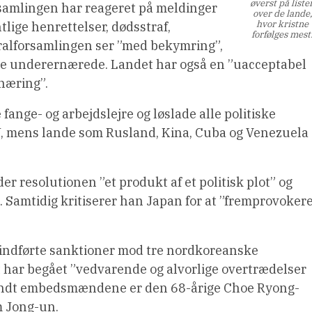
øverst på liste
samlingen har reageret på meldinger
over de lande,
hvor kristne
tlige henrettelser, dødsstraf,
forfølges mest
alforsamlingen ser ”med bekymring”,
ære underernærede. Landet har også en ”uacceptabel
næring”.
ange- og arbejdslejre og løslade alle politiske
EU, mens lande som Rusland, Kina, Cuba og Venezuela
 resolutionen ”et produkt af et politisk plot” og
n. Samtidig kritiserer han Japan for at ”fremprovoker
 indførte sanktioner mod tre nordkoreanske
 har begået ”vedvarende og alvorlige overtrædelser
andt embedsmændene er den 68-årige Choe Ryong-
m Jong-un.