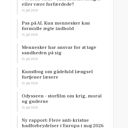
eller være forfærdede?
31. jul 2026
Pas på AI. Kun mennesker kan
formidle ægte indhold
31. jul 2026
Mennesker har ansvar for at tage
sandheden på sig
31. jul 2026
Kunstbog om gådefuld længsel
fortjener læsere
31. jul 2026
Odysseen – storfilm om krig, moral
og guderne
31. jul 2026
Ny rapport: Flere anti-kristne
hadforbrydelser i Europa i maj 2026