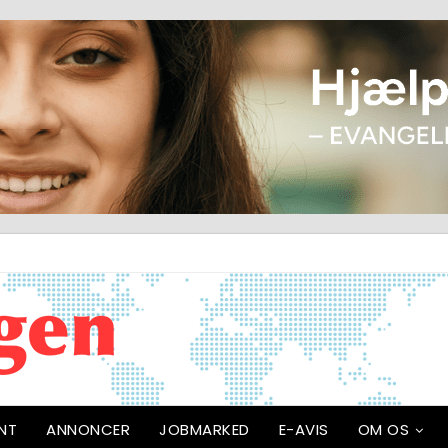
NT
ANNONCER
JOBMARKED
E-AVIS
OM OS