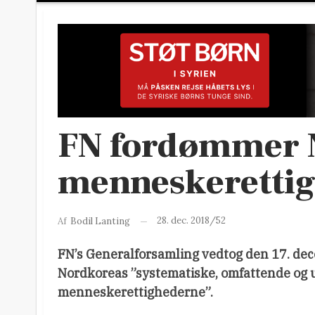
FN fordømmer 
menneskeretti
28. dec. 2018/52
Af
Bodil Lanting
FN’s Generalforsamling vedtog den 17. de
Nordkoreas ”systematiske, omfattende og u
menneskerettighederne”.