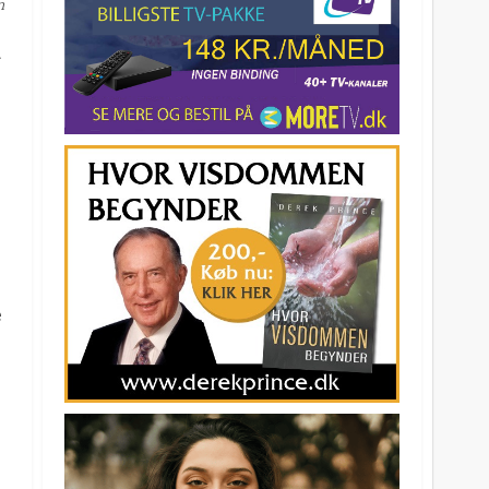
n
.
e