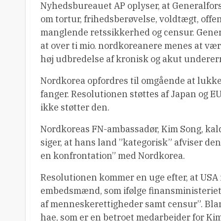
Nyhedsbureauet AP oplyser, at Generalfor
om tortur, frihedsberøvelse, voldtægt, offen
manglende retssikkerhed og censur. Gener
at over ti mio. nordkoreanere menes at v
høj udbredelse af kronisk og akut underer
Nordkorea opfordres til omgående at lukke f
fanger. Resolutionen støttes af Japan og 
ikke støtter den.
Nordkoreas FN-ambassadør, Kim Song, kalder
siger, at hans land ”kategorisk” afviser de
en konfrontation” med Nordkorea.
Resolutionen kommer en uge efter, at USA
embedsmænd, som ifølge finansministeriet
af menneskerettigheder samt censur”. Bl
hae, som er en betroet medarbejder for Ki