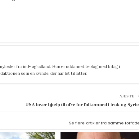
 nyheder fra ind- og udland. Hun er uddannet teolog med bifag i
ktionen som en kvinde, der har let til latter.
NÆSTE
USA lover hjælp til ofre for folkemord i Irak og Syri
Se flere artikler fra samme forfatt