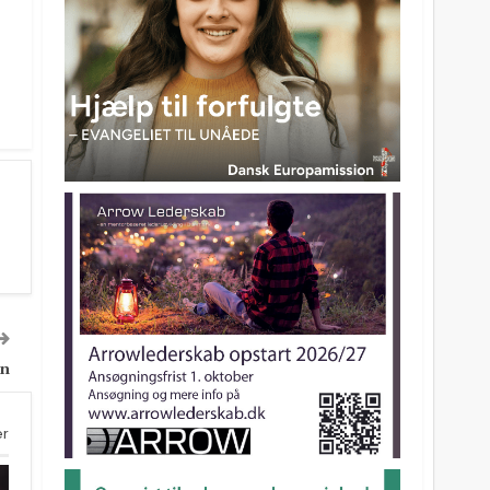
en
er