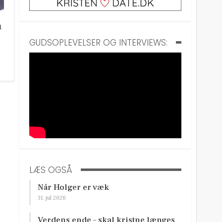
n
GUDSOPLEVELSER OG INTERVIEWS:
LÆS OGSÅ
Når Holger er væk
31. jul 2026
Verdens ende – skal kristne længes