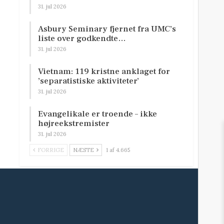
31. jul 2026
Asbury Seminary fjernet fra UMC’s
liste over godkendte…
31. jul 2026
Vietnam: 119 kristne anklaget for
’separatistiske aktiviteter’
31. jul 2026
Evangelikale er troende – ikke
højreekstremister
31. jul 2026
FORRIGE
NÆSTE
1 af 4.665