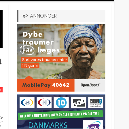
ANNONCER
å
D
te
ke
a