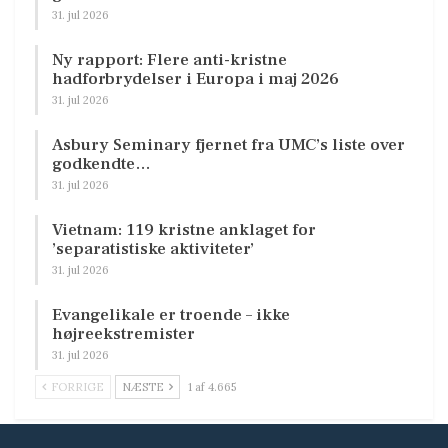
31. jul 2026
Ny rapport: Flere anti-kristne
hadforbrydelser i Europa i maj 2026
31. jul 2026
Asbury Seminary fjernet fra UMC’s liste over
godkendte…
31. jul 2026
Vietnam: 119 kristne anklaget for
’separatistiske aktiviteter’
31. jul 2026
Evangelikale er troende – ikke
højreekstremister
31. jul 2026
FORRIGE
NÆSTE
1 af 4.665