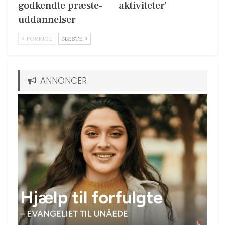
godkendte præste-
aktiviteter’
uddannelser
FORRIGE
NÆSTE
ANNONCER