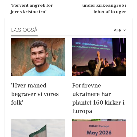
’Forvent angreb for
under kirkeangreb i
jeres kristne tro’
løbet af to uger
LÆS OGSÅ
Alle
’Hver måned
Fordrevne
begraver vi vores
ukrainere har
folk’
plantet 160 kirker i
Europa