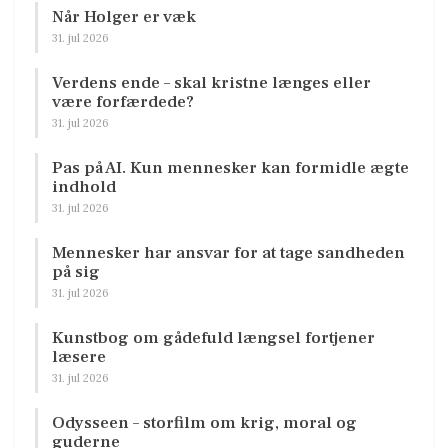
Når Holger er væk
31. jul 2026
Verdens ende – skal kristne længes eller
være forfærdede?
31. jul 2026
Pas på AI. Kun mennesker kan formidle ægte
indhold
31. jul 2026
Mennesker har ansvar for at tage sandheden
på sig
31. jul 2026
Kunstbog om gådefuld længsel fortjener
læsere
31. jul 2026
Odysseen – storfilm om krig, moral og
guderne