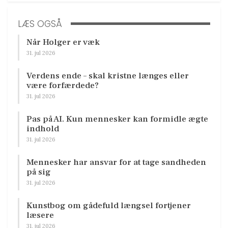
LÆS OGSÅ
Når Holger er væk
31. jul 2026
Verdens ende – skal kristne længes eller
være forfærdede?
31. jul 2026
Pas på AI. Kun mennesker kan formidle ægte
indhold
31. jul 2026
Mennesker har ansvar for at tage sandheden
på sig
31. jul 2026
Kunstbog om gådefuld længsel fortjener
læsere
31. jul 2026