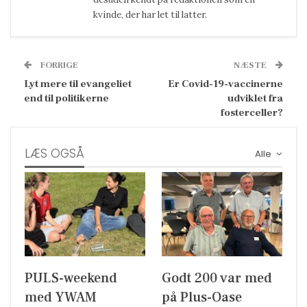
kvinde, der har let til latter.
FORRIGE
NÆSTE
Lyt mere til evangeliet
Er Covid-19-vaccinerne
end til politikerne
udviklet fra
fosterceller?
LÆS OGSÅ
Alle
PULS-weekend
Godt 200 var med
med YWAM
på Plus-Oase