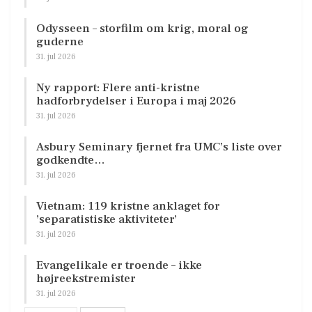
Odysseen – storfilm om krig, moral og
guderne
31. jul 2026
Ny rapport: Flere anti-kristne
hadforbrydelser i Europa i maj 2026
31. jul 2026
Asbury Seminary fjernet fra UMC’s liste over
godkendte…
31. jul 2026
Vietnam: 119 kristne anklaget for
’separatistiske aktiviteter’
31. jul 2026
Evangelikale er troende – ikke
højreekstremister
31. jul 2026