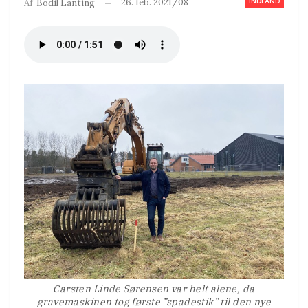
INDLAND
26. feb. 2021/08
Af
Bodil Lanting
Carsten Linde Sørensen var helt alene, da
gravemaskinen tog første ”spadestik” til den nye