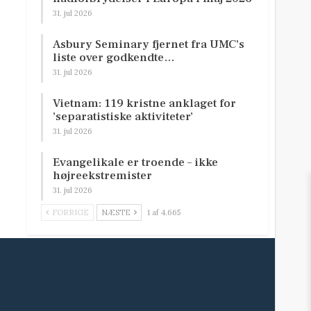
31. jul 2026
Asbury Seminary fjernet fra UMC’s
liste over godkendte…
31. jul 2026
Vietnam: 119 kristne anklaget for
’separatistiske aktiviteter’
31. jul 2026
Evangelikale er troende – ikke
højreekstremister
31. jul 2026
FORRIGE
NÆSTE
1 af 4.665