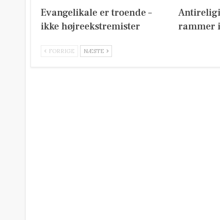
Evangelikale er troende –
Antirelig
ikke højreekstremister
rammer i
FORRIGE
NÆSTE