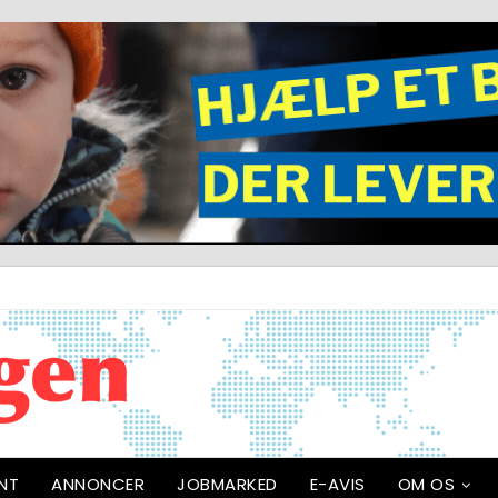
NT
ANNONCER
JOBMARKED
E-AVIS
OM OS