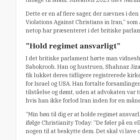
Dette er en af ​​flere sager, der nævnes i d
Violations Against Christians in Iran,” so
netop har præsenteret i det britiske parla
”Hold regimet ansvarligt”
I det britiske parlament hørte man vidnesb
Sabokrooh. Han og hustruen, Shahnaz Jizan,
fik lukket deres tidligere registrerede kirk
for Israel og USA. Han fortalte forsamlingen
tilståelse og dømt, uden at advokaten var ti
hvis han ikke forlod Iran inden for en mån
”Min bøn til dig er at holde regimet ansvar
ifølge Christianity Today: ”De føler på en e
nogen til at beskytte dem. Det skal vi lave 