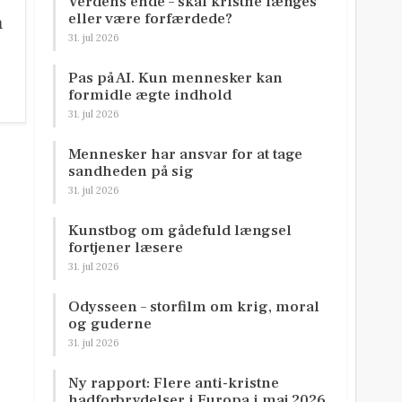
Verdens ende – skal kristne længes
eller være forfærdede?
n
31. jul 2026
Pas på AI. Kun mennesker kan
formidle ægte indhold
31. jul 2026
Mennesker har ansvar for at tage
sandheden på sig
31. jul 2026
Kunstbog om gådefuld længsel
fortjener læsere
31. jul 2026
Odysseen – storfilm om krig, moral
og guderne
31. jul 2026
Ny rapport: Flere anti-kristne
hadforbrydelser i Europa i maj 2026