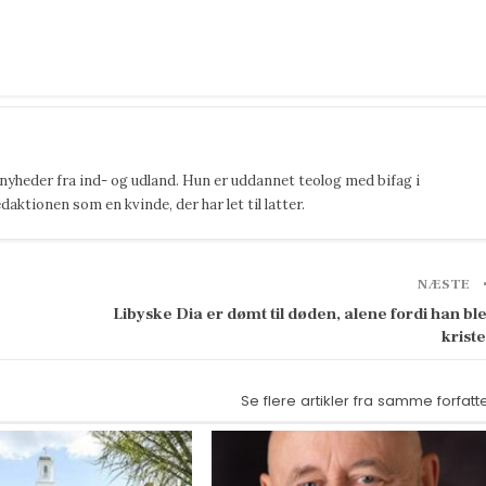
 nyheder fra ind- og udland. Hun er uddannet teolog med bifag i
ktionen som en kvinde, der har let til latter.
NÆSTE
Libyske Dia er dømt til døden, alene fordi han bl
krist
Se flere artikler fra samme forfatt