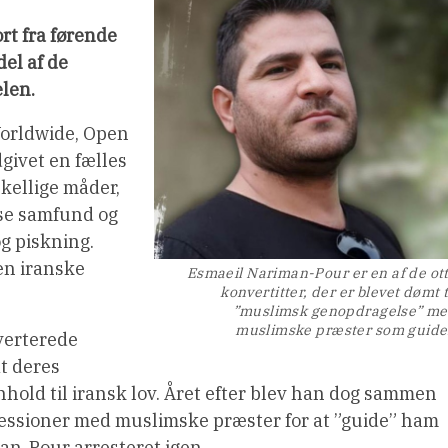
ort fra førende
del af de
elen.
Worldwide, Open
givet en fælles
skellige måder,
øse samfund og
og piskning.
en iranske
Esmaeil Nariman-Pour er en af de ot
konvertitter, der er blevet dømt t
”muslimsk genopdragelse” m
muslimske præster som guide
verterede
at deres
enhold til iransk lov. Året efter blev han dog sammen
i sessioner med muslimske præster for at ”guide” ham
man-Pour arresteret igen.