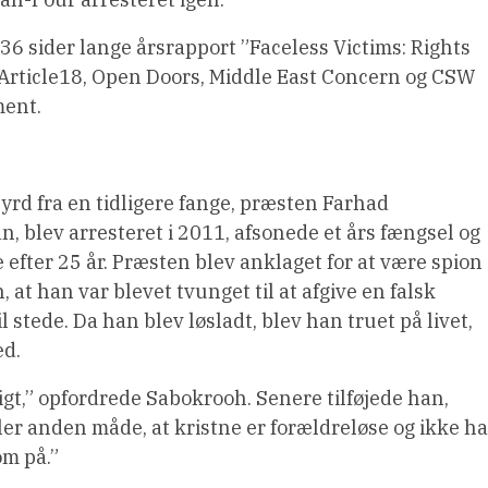
en 36 sider lange årsrapport ”Faceless Victims: Rights
m Article18, Open Doors, Middle East Concern og CSW
ment.
yrd fra en tidligere fange, præsten Farhad
 blev arresteret i 2011, afsonede et års fængsel og
e efter 25 år. Præsten blev anklaget for at være spion
, at han var blevet tvunget til at afgive en falsk
l stede. Da han blev løsladt, blev han truet på livet,
ed.
ligt,” opfordrede Sabokrooh. Senere tilføjede han,
ller anden måde, at kristne er forældreløse og ikke ha
om på.”