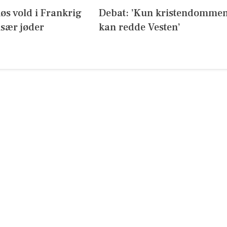
iøs vold i Frankrig
Debat: ’Kun kristendomme
sær jøder
kan redde Vesten’