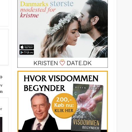
ev
en
er