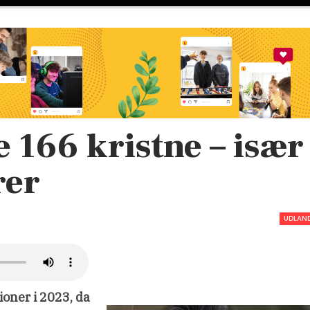
e 166 kristne – især
rer
UDLAN
ioner i 2023, da