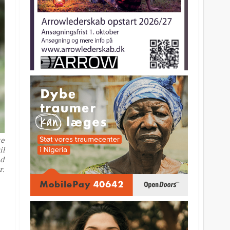
te
il
ed
r.