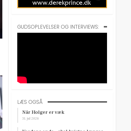
GUDSOPLEVELSER OG INTERVIEWS:
LÆS OGSÅ
Når Holger er væk
31. jul 2026