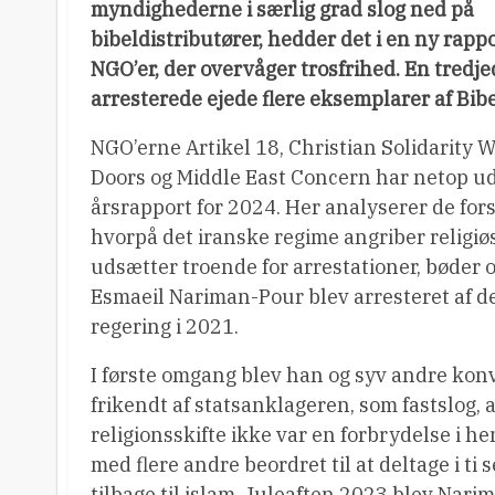
myndighederne i særlig grad slog ned på
bibeldistributører, hedder det i en ny rapp
NGO’er, der overvåger trosfrihed. En tredje
arresterede ejede flere eksemplarer af Bib
NGO’erne Artikel 18, Christian Solidarity 
Doors og Middle East Concern har netop ud
årsrapport for 2024. Her analyserer de for
hvorpå det iranske regime angriber religi
udsætter troende for arrestationer, bøder 
Esmaeil Nariman-Pour blev arresteret af d
regering i 2021.
I første omgang blev han og syv andre kon
frikendt af statsanklageren, som fastslog, 
religionsskifte ikke var en forbrydelse i h
med flere andre beordret til at deltage i t
tilbage til islam. Juleaften 2023 blev Nari