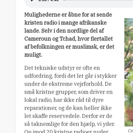
Mulighederne er åbne for at sende
kristen radio i mange afrikanske
lande. Selv i den nordlige del af
Cameroun og Tchad, hvor flertallet
af befolkningen er muslimsk, er det
muligt.
Det tekniske udstyr er ofte en
udfordring, fordi det let går i stykker
under de ekstreme vejrforhold. De
små kristne grupper, som driver en
lokal radio, har ikke råd til dyre
reparationer, og de kan heller ikke
let skaffe reservedele. Derfor er de
så taknemlige for den hjælp, vi yder.
Ce
Op imod 20 kristne radioer nyder