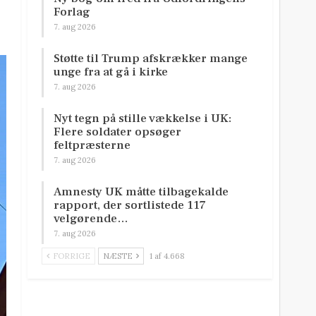
Forlag
7. aug 2026
Støtte til Trump afskrækker mange
unge fra at gå i kirke
7. aug 2026
Nyt tegn på stille vækkelse i UK:
Flere soldater opsøger
feltpræsterne
7. aug 2026
Amnesty UK måtte tilbagekalde
rapport, der sortlistede 117
velgørende…
7. aug 2026
FORRIGE
NÆSTE
1 af 4.668