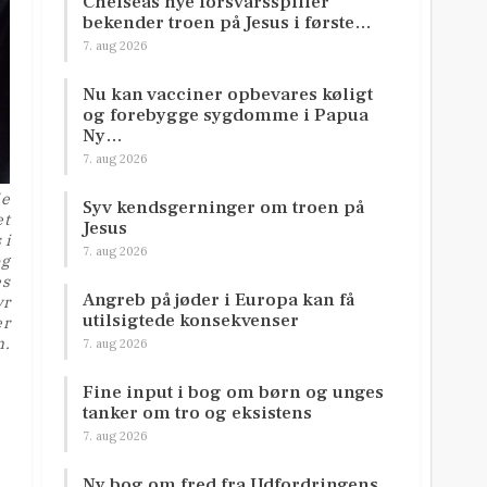
Chelseas nye forsvarsspiller
bekender troen på Jesus i første…
7. aug 2026
Nu kan vacciner opbevares køligt
og forebygge sygdomme i Papua
Ny…
7. aug 2026
de
Syv kendsgerninger om troen på
et
Jesus
 i
7. aug 2026
og
es
Angreb på jøder i Europa kan få
yr
utilsigtede konsekvenser
er
n.
7. aug 2026
Fine input i bog om børn og unges
tanker om tro og eksistens
7. aug 2026
Ny bog om fred fra Udfordringens