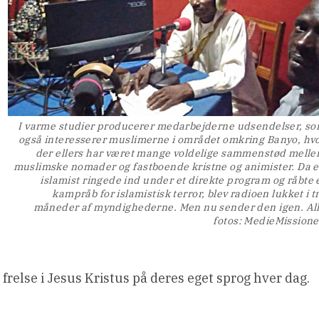
I varme studier producerer medarbejderne udsendelser, s
også interesserer muslimerne i området omkring Banyo, hv
der ellers har været mange voldelige sammenstød mell
muslimske nomader og fastboende kristne og animister. Da 
islamist ringede ind under et direkte program og råbte 
kampråb for islamistisk terror, blev radioen lukket i t
måneder af myndighederne. Men nu sender den igen. Al
fotos: MedieMission
 frelse i Jesus Kristus på deres eget sprog hver dag.