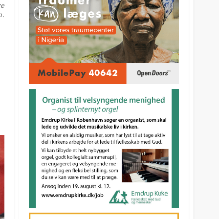
re
n.