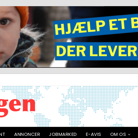
NT
ANNONCER
JOBMARKED
E-AVIS
OM OS