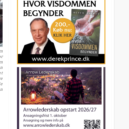
om
or
em
en
et
re
le
en