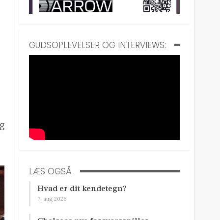
GUDSOPLEVELSER OG INTERVIEWS:
og
LÆS OGSÅ
Hvad er dit kendetegn?
7. aug 2026