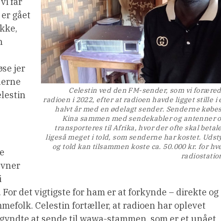
vi får
 er gået
ikke,
n
se jer
derne
Celestin ved den FM-sender, som vi forære
lestin
radioen i 2022, efter at radioen havde ligget stille i 
halvt år med en ødelagt sender. Senderne købes
Kina sammen med sendekabler og antenner 
transporteres til Afrika, hvor der ofte skal betal
ligeså meget i told, som senderne har kostet. Udst
og told kan tilsammen koste ca. 50.000 kr. for hv
ne
radiostatio
ævner
i
f. For det vigtigste for ham er at forkynde – direkte og
mmefolk. Celestin fortæller, at radioen har oplevet
egyndte at sende til wawa-stammen, som er et unået