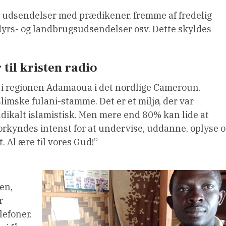
er udsendelser med prædikener, fremme af fredelig
rs- og landbrugsudsendelser osv. Dette skyldes
 til kristen radio
 i regionen Adamaoua i det nordlige Cameroun.
imske fulani-stamme. Det er et miljø, der var
adikalt islamistisk. Men mere end 80% kan lide at
 forkyndes intenst for at undervise, uddanne, oplyse 
 Al ære til vores Gud!”
en,
r
lefoner.