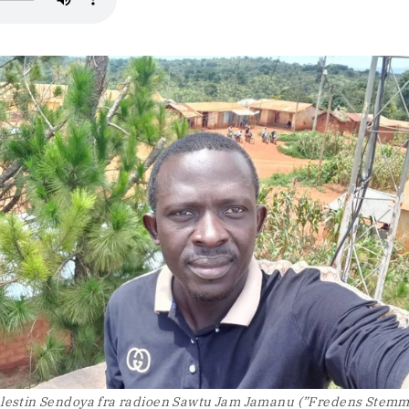
lestin Sendoya fra radioen Sawtu Jam Jamanu (”Fredens Stem