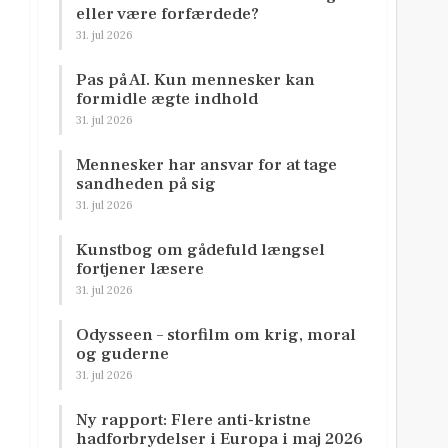
eller være forfærdede?
31. jul 2026
Pas på AI. Kun mennesker kan
formidle ægte indhold
31. jul 2026
Mennesker har ansvar for at tage
sandheden på sig
31. jul 2026
Kunstbog om gådefuld længsel
fortjener læsere
31. jul 2026
Odysseen – storfilm om krig, moral
og guderne
31. jul 2026
Ny rapport: Flere anti-kristne
hadforbrydelser i Europa i maj 2026