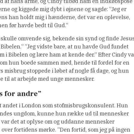
d af hans arme, og Cindy tilbød ham en indkøbspose
erne og kiggede mig dybt i øjnene og sagde: ”Jeg er
ens han holdt mig i hænderne, det var en oplevelse,
nen før havde bedt til Gud.”
un skulle omvende sig, bekende sin synd og finde Jesu
 Bibelen.” ”Jeg vidste bare, at nu havde Gud fundet
am i Bibelen og lære ham at kende der.” Efter Cindy va
 som hun boede sammen med, hende til fordel for en
s misbrug stoppede i løbet af nogle få dage, og hun
e til at arbejde med unge mennesker.
s for andre”
t andet i London som stofmisbrugskonsulent. Hun
i hendes ungdom, kunne hun række ud til mennesker
 var det at oplyse om og uddanne mennesker
over fortidens mørke. ”Den fortid, som jeg på ingen