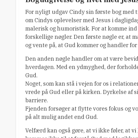
For nyligt udgav Cindy sin første bog med t
om Cindys oplevelser med Jesus i dagligda
malerisk og humoristisk. For at komme ind i
forskellige nøgler. Den første nøgle er, at
og vente på, at Gud kommer og handler for
Den anden nøgle handler om at være bevids
hverdagen. Med en ydmyghed, der forholder s
Gud.
Noget, som kan stå i vejen for os i relation
vrede på Gud eller på kirken. Dyrkelse af s
barriere.
Fjenden forsøger at flytte vores fokus og vo
på alt mulig andet end Gud.
Velfærd kan også gøre, at vi ikke føler, at v