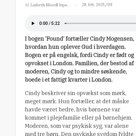
28. feb. 2025/09
Af
Lisbeth Morell Jepsen
I bogen ’Found’ fortæller Cindy Mogensen,
hvordan hun oplever Gud i hverdagen.
Bogen er på engelsk, fordi Cindy er født og
opvokset i London. Familien, der bestod af
moderen, Cindy og to mindre søskende,
boede i et fattigt kvarter i London.
Cindy beskriver sin opvækst som mørk,
meget mørk. Hun fortæller, at det måske
havde været bedre, hvis børnene var
kommet i plejefamilie eller på børnehjem.
Moderen, som var psykisk syg, var alene
med tre børn. Den psykiske sygdom fyldte