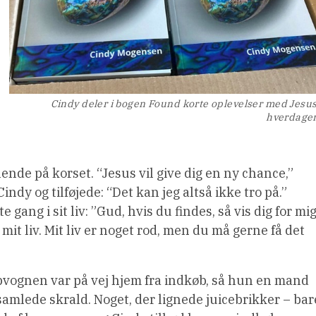
Cindy deler i bogen Found korte oplevelser med Jesus
hverdage
nde på korset. “Jesus vil give dig en ny chance,”
indy og tilføjede: “Det kan jeg altså ikke tro på.”
gang i sit liv: ”Gud, hvis du findes, så vis dig for mig
 mit liv. Mit liv er noget rod, men du må gerne få det
apvognen var på vej hjem fra indkøb, så hun en mand
amlede skrald. Noget, der lignede juicebrikker – bar