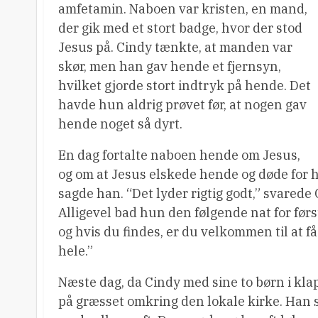
amfetamin. Naboen var kristen, en mand,
der gik med et stort badge, hvor der stod
Jesus på. Cindy tænkte, at manden var
skør, men han gav hende et fjernsyn,
hvilket gjorde stort indtryk på hende. Det
havde hun aldrig prøvet før, at nogen gav
hende noget så dyrt.
En dag fortalte naboen hende om Jesus,
og om at Jesus elskede hende og døde for he
sagde han. “Det lyder rigtig godt,” svarede C
Alligevel bad hun den følgende nat for første 
og hvis du findes, er du velkommen til at få
hele.”
Næste dag, da Cindy med sine to børn i kl
på græsset omkring den lokale kirke. Han s