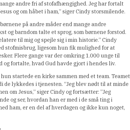
 mange andre fri af stofafhængighed. Jeg har fortalt
sus og om håbet i ham,” siger Cindy storsmilende.
børnene på andre måder end mange andre
st og barndom talte et sprog, som børnene forstod.
tere til mig og spejle sig i min historie.” Cindy
ed stofmisbrug, ligesom hun fik mulighed for at
ker. Flere gange var der omkring 1.000 unge til
og fortalte, hvad Gud havde gjort i hendes liv.
or hun startede en kirke sammen med et team. Teamet
 de lykkedes i tjenesten. “Jeg blev nødt til at minde
en om Jesus,” siger Cindy og fortsætter: ”Jeg
de og ser, hvordan han er med i de små ting i
med ham, er en del af hverdagen og ikke kun noget,
s