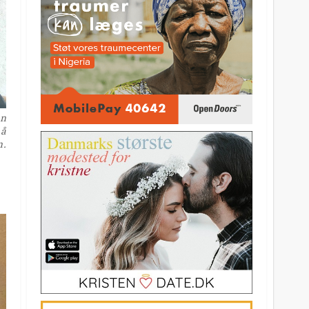
øn
på
n.