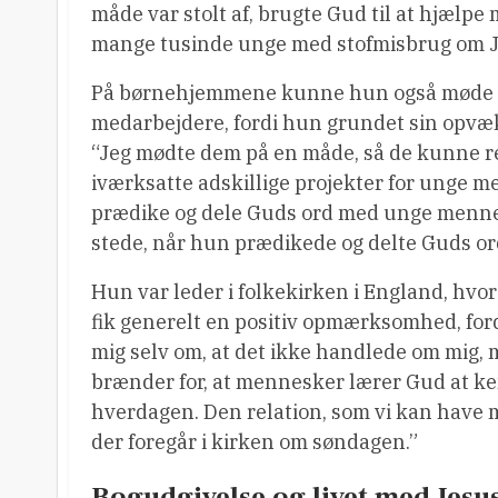
måde var stolt af, brugte Gud til at hjælpe
mange tusinde unge med stofmisbrug om Je
På børnehjemmene kunne hun også møde 
medarbejdere, fordi hun grundet sin opvæk
“Jeg mødte dem på en måde, så de kunne rela
iværksatte adskillige projekter for unge m
prædike og dele Guds ord med unge mennes
stede, når hun prædikede og delte Guds ord 
Hun var leder i folkekirken i England, hv
fik generelt en positiv opmærksomhed, fordi
mig selv om, at det ikke handlede om mig, m
brænder for, at mennesker lærer Gud at ken
hverdagen. Den relation, som vi kan have 
der foregår i kirken om søndagen.”
Bogudgivelse og livet med Jesu