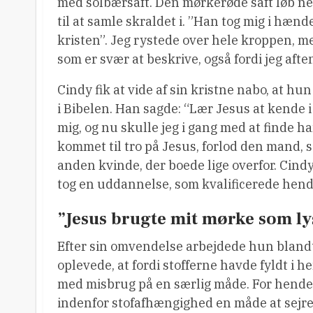
med solbærsaft. Den mørkerøde saft løb ne
til at samle skraldet i. ”Han tog mig i hænd
kristen”. Jeg rystede over hele kroppen, m
som er svær at beskrive, også fordi jeg afte
Cindy fik at vide af sin kristne nabo, at h
i Bibelen. Han sagde: “Lær Jesus at kende i
mig, og nu skulle jeg i gang med at finde h
kommet til tro på Jesus, forlod den mand,
anden kvinde, der boede lige overfor. Cindy
tog en uddannelse, som kvalificerede hend
”Jesus brugte mit mørke som ly
Efter sin omvendelse arbejdede hun bland
oplevede, at fordi stofferne havde fyldt 
med misbrug på en særlig måde. For hende
indenfor stofafhængighed en måde at sejre 