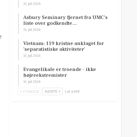
31. jul 2026
Asbury Seminary fjernet fra UMC’s
liste over godkendte…
31. jul 2026
e
Vietnam: 119 kristne anklaget for
’separatistiske aktiviteter’
31. jul 2026
Evangelikale er troende – ikke
højreekstremister
31. jul 2026
FORRIGE
NÆSTE
1 af 4.665