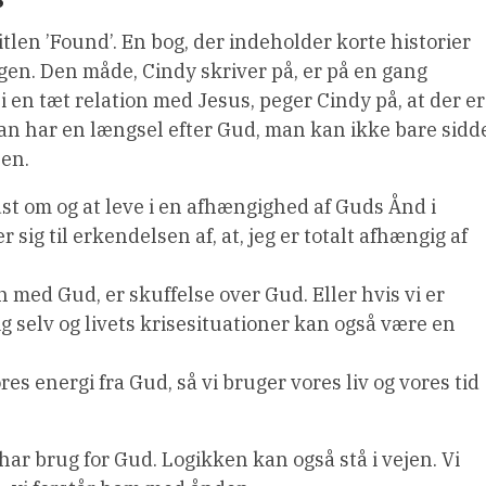
itlen ’Found’. En bog, der indeholder korte historier
gen. Den måde, Cindy skriver på, er på en gang
 en tæt relation med Jesus, peger Cindy på, at der er
 man har en længsel efter Gud, man kan ikke bare sidd
 en.
t om og at leve i en afhængighed af Guds Ånd i
ig til erkendelsen af, at, jeg er totalt afhængig af
en med Gud, er skuffelse over Gud. Eller hvis vi er
ig selv og livets krisesituationer kan også være en
res energi fra Gud, så vi bruger vores liv og vores tid
i har brug for Gud. Logikken kan også stå i vejen. Vi