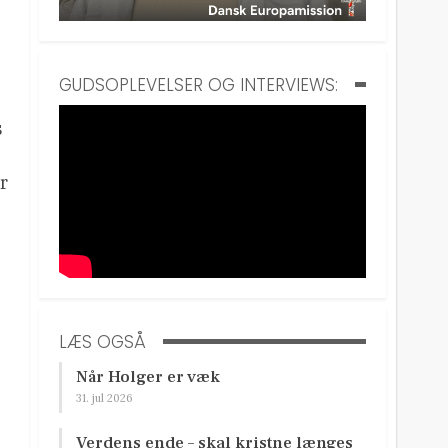
GUDSOPLEVELSER OG INTERVIEWS:
s
r
LÆS OGSÅ
Når Holger er væk
31. jul 2026
Verdens ende – skal kristne længes