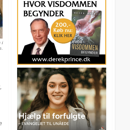
 i
n.
,
e