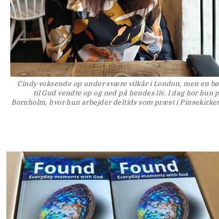
e
Cindy voksende op under svære vilkår i London, men en b
til Gud vendte op og ned på hendes liv. I dag bor hun 
Bornholm, hvor hun arbejder deltids som præst i Pinsekirke