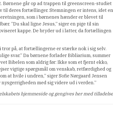
 Børnene går op ad trappen til greenscreen-studiet
iv til deres fortællinger. Stemningen er intens, idet e
eretningen, som i børnenes hænder er blevet til
ær. ”Du skal ligne Jesus,” siger en pige til sin
eret kappe. De bryder ud i latter, da fortællingen
tror på, at fortællingerne er stærke nok i sig selv.
lige svar.” Da børnene forlader Bibliarium, summer
evet Bibelen som aldrig før: Ikke som et fjernt ekko,
ejser vigtige spørgsmål om venskab, retfærdighed og
om at hvile i undren,” siger Sofie Nørgaard Jensen
r nysgerrigheden med sig videre ud i verden.”
elskabets hjemmeside og gengives her med tilladelse