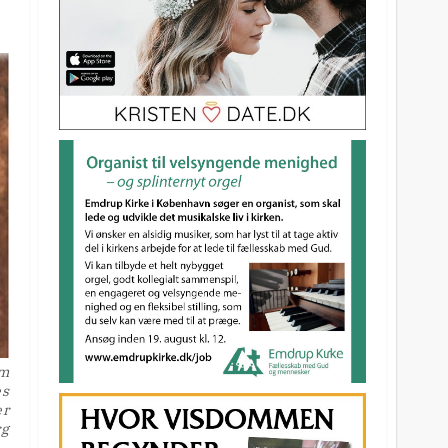
om
es
er
rg