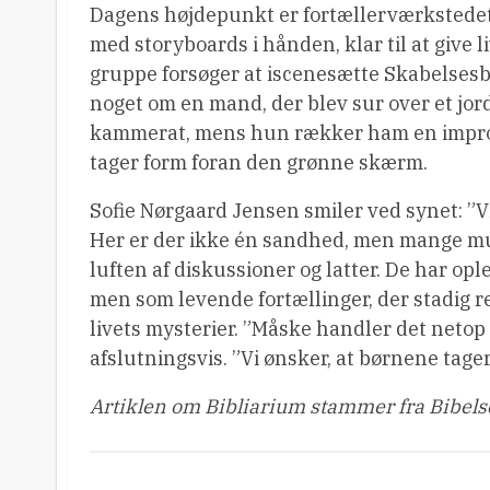
Dagens højdepunkt er fortællerværkstedet.
med storyboards i hånden, klar til at give l
gruppe forsøger at iscenesætte Skabelsesb
noget om en mand, der blev sur over et jordb
kammerat, mens hun rækker ham en improvis
tager form foran den grønne skærm.
Sofie Nørgaard Jensen smiler ved synet: ”Vi 
Her er der ikke én sandhed, men mange mu
luften af diskussioner og latter. De har opl
men som levende fortællinger, der stadig r
livets mysterier. ”Måske handler det netop 
afslutningsvis. ”Vi ønsker, at børnene tage
Artiklen om Bibliarium stammer fra Bibels