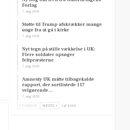
Forlag
7. aug 2026
e
Støtte til Trump afskrækker mange
unge fra at gå i kirke
7. aug 2026
Nyt tegn på stille vækkelse i UK:
Flere soldater opsøger
feltpræsterne
7. aug 2026
Amnesty UK måtte tilbagekalde
rapport, der sortlistede 117
velgørende…
7. aug 2026
FORRIGE
NÆSTE
1 af 4.668