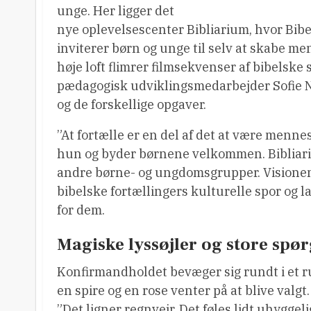
unge. Her ligger det
nye oplevelsescenter Bibliarium, hvor Bib
inviterer børn og unge til selv at skabe me
høje loft flimrer filmsekvenser af bibelske
pædagogisk udviklingsmedarbejder Sofie 
og de forskellige opgaver.
”At fortælle er en del af det at være mennesk
hun og byder børnene velkommen. Bibliari
andre børne- og ungdomsgrupper. Visionen 
bibelske fortællingers kulturelle spor og l
for dem.
Magiske lyssøjler og store spø
Konfirmandholdet bevæger sig rundt i et r
en spire og en rose venter på at blive valgt
”Det ligner regnvejr. Det føles lidt uhygge