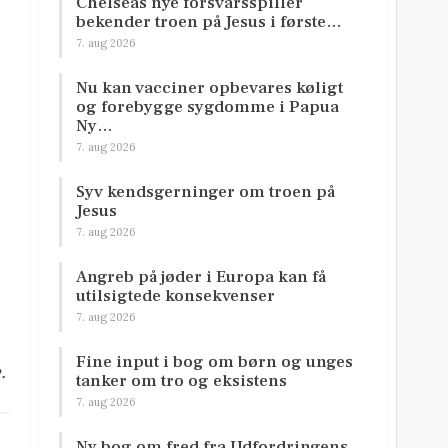
Chelseas nye forsvarsspiller
bekender troen på Jesus i første…
n
7. aug 2026
Nu kan vacciner opbevares køligt
og forebygge sygdomme i Papua
Ny…
7. aug 2026
Syv kendsgerninger om troen på
Jesus
7. aug 2026
Angreb på jøder i Europa kan få
utilsigtede konsekvenser
7. aug 2026
Fine input i bog om børn og unges
.
tanker om tro og eksistens
7. aug 2026
Ny bog om fred fra Udfordringens