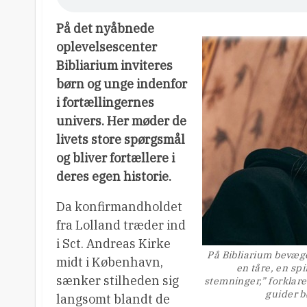
På det nyåbnede
oplevelsescenter
Bibliarium inviteres
børn og unge indenfor
i fortællingernes
univers. Her møder de
livets store spørgsmål
og bliver fortællere i
deres egen historie.
Da konfirmandholdet
fra Lolland træder ind
i Sct. Andreas Kirke
På Bibliarium bevæg
midt i København,
en tåre, en sp
sænker stilheden sig
stemninger,” forklar
guider b
langsomt blandt de