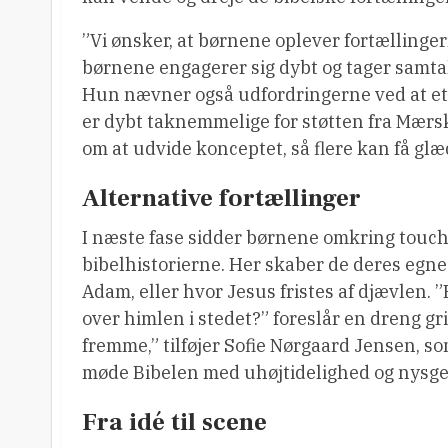
”Vi ønsker, at børnene oplever fortællinger
børnene engagerer sig dybt og tager samta
Hun nævner også udfordringerne ved at eta
er dybt taknemmelige for støtten fra Mærs
om at udvide konceptet, så flere kan få glæ
Alternative fortællinger
I næste fase sidder børnene omkring touch
bibelhistorierne. Her skaber de deres egne 
Adam, eller hvor Jesus fristes af djævlen. 
over himlen i stedet?” foreslår en dreng gr
fremme,” tilføjer Sofie Nørgaard Jensen, s
møde Bibelen med uhøjtidelighed og nysge
Fra idé til scene