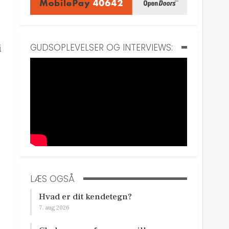
GUDSOPLEVELSER OG INTERVIEWS:
i
LÆS OGSÅ
Hvad er dit kendetegn?
7. aug 2026