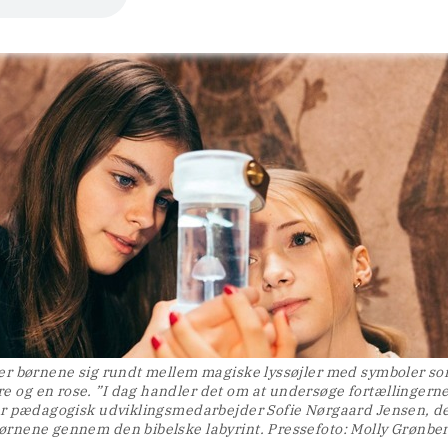
er børnene sig rundt mellem magiske lyssøjler med symboler s
ire og en rose. ”I dag handler det om at undersøge fortællingern
er pædagogisk udviklingsmedarbejder Sofie Nørgaard Jensen, d
ørnene gennem den bibelske labyrint. Pressefoto: Molly Grønbe