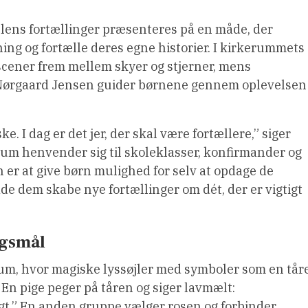
elens fortællinger præsenteres på en måde, der
ning og fortælle deres egne historier. I kirkerummets
 scener frem mellem skyer og stjerner, mens
Nørgaard Jensen guider børnene gennem oplevelsen
e. I dag er det jer, der skal være fortællere,” siger
um henvender sig til skoleklasser, konfirmander og
er at give børn mulighed for selv at opdage de
ade dem skabe nye fortællinger om dét, der er vigtigt
rgsmål
um, hvor magiske lyssøjler med symboler som en tåre
. En pige peger på tåren og siger lavmælt:
ligt.” En anden gruppe vælger rosen og forbinder