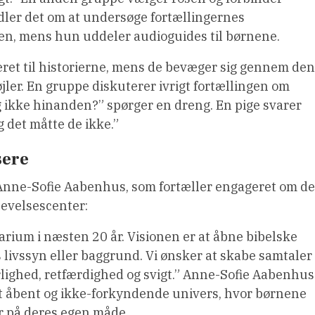
ler det om at undersøge fortællingernes
sen, mens hun uddeler audioguides til børnene.
ret til historierne, mens de bevæger sig gennem den
øjler. En gruppe diskuterer ivrigt fortællingen om
g ikke hinanden?” spørger en dreng. En pige svarer
g det måtte de ikke.”
sere
 Anne-Sofie Aabenhus, som fortæller engageret om de
plevelsescenter:
iarium i næsten 20 år. Visionen er at åbne bibelske
s livssyn eller baggrund. Vi ønsker at skabe samtaler
lighed, retfærdighed og svigt.” Anne-Sofie Aabenhus
et åbent og ikke-forkyndende univers, hvor børnene
r på deres egen måde.