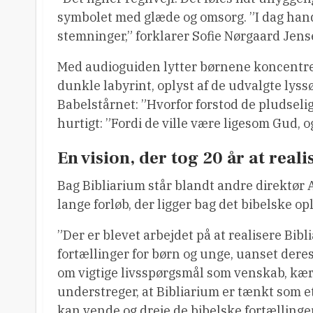
symbolet med glæde og omsorg. ”I dag hand
stemninger,” forklarer Sofie Nørgaard Jen
Med audioguiden lytter børnene koncentre
dunkle labyrint, oplyst af de udvalgte lyss
Babelstårnet: ”Hvorfor forstod de pludseli
hurtigt: ”Fordi de ville være ligesom Gud, o
En vision, der tog 20 år at reali
Bag Bibliarium står blandt andre direktør
lange forløb, der ligger bag det bibelske o
”Der er blevet arbejdet på at realisere Bibl
fortællinger for børn og unge, uanset dere
om vigtige livsspørgsmål som venskab, kær
understreger, at Bibliarium er tænkt som 
kan vende og dreje de bibelske fortællinge