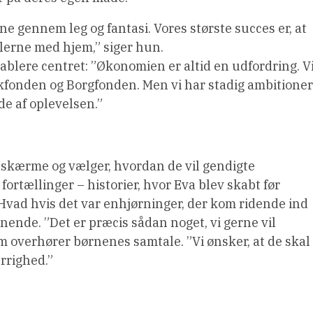
ne gennem leg og fantasi. Vores største succes er, at
lerne med hjem,” siger hun.
blere centret: ”Økonomien er altid en udfordring. V
kfonden og Borgfonden. Men vi har stadig ambitioner
de af oplevelsen.”
skærme og vælger, hvordan de vil gendigte
fortællinger – historier, hvor Eva blev skabt før
”Hvad hvis det var enhjørninger, der kom ridende ind
inende. ”Det er præcis sådan noget, vi gerne vil
om overhører børnenes samtale. ”Vi ønsker, at de skal
rrighed.”