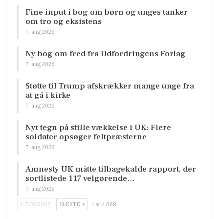
Fine input i bog om børn og unges tanker
om tro og eksistens
7. aug 2026
Ny bog om fred fra Udfordringens Forlag
7. aug 2026
Støtte til Trump afskrækker mange unge fra
at gå i kirke
7. aug 2026
Nyt tegn på stille vækkelse i UK: Flere
soldater opsøger feltpræsterne
7. aug 2026
Amnesty UK måtte tilbagekalde rapport, der
sortlistede 117 velgørende…
7. aug 2026
FORRIGE
NÆSTE
1 af 4.668