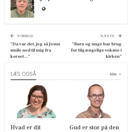
FORRIGE
NÆSTE
”Da var det, jeg så Jesus
”Børn og unge har brug
smile ned til mig fra
for tilgængelige voksne i
korset…”
kirken”
LÆS OGSÅ
Alle
Hvad er dit
Gud er stor på den