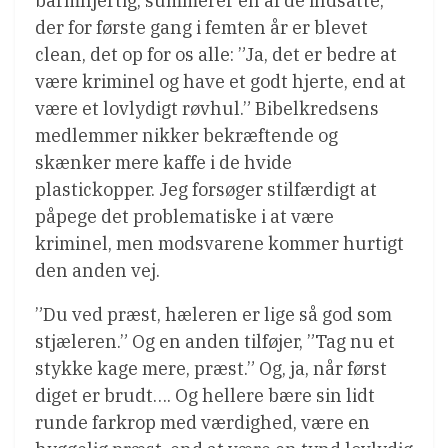
barmhjertig, summerer en af de indsatte,
der for første gang i femten år er blevet
clean, det op for os alle: ”Ja, det er bedre at
være kriminel og have et godt hjerte, end at
være et lovlydigt røvhul.” Bibelkredsens
medlemmer nikker bekræftende og
skænker mere kaffe i de hvide
plastickopper. Jeg forsøger stilfærdigt at
påpege det problematiske i at være
kriminel, men modsvarene kommer hurtigt
den anden vej.
”Du ved præst, hæleren er lige så god som
stjæleren.” Og en anden tilføjer, ”Tag nu et
stykke kage mere, præst.” Og, ja, når først
diget er brudt…. Og hellere bære sin lidt
runde farkrop med værdighed, være en