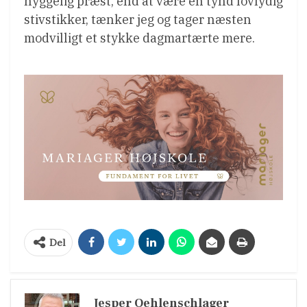
hyggelig præst, end at være en tynd lovlydig
stivstikker, tænker jeg og tager næsten
modvilligt et stykke dagmartærte mere.
Del
Jesper Oehlenschlager