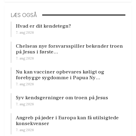
LÆS OGSÅ
Hvad er dit kendetegn?
7. aug 2026
Chelseas nye forsvarsspiller bekender troen
på Jesus i første…
7. aug 2026
Nu kan vacciner opbevares køligt og
forebygge sygdomme i Papua Ny…
7. aug 2026
Syv kendsgerninger om troen på Jesus
7. aug 2026
Angreb på jøder i Europa kan få utilsigtede
konsekvenser
7. aug 2026