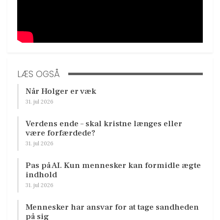
LÆS OGSÅ
Når Holger er væk
31. jul 2026
Verdens ende – skal kristne længes eller
være forfærdede?
31. jul 2026
Pas på AI. Kun mennesker kan formidle ægte
indhold
31. jul 2026
Mennesker har ansvar for at tage sandheden
på sig