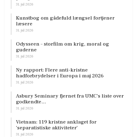
31. jul 2026
Kunstbog om gådefuld længsel fortjener
læsere
31. jul 2026
Odysseen – storfilm om krig, moral og
guderne
31. jul 2026
Ny rapport: Flere anti-kristne
hadforbrydelser i Europa i maj 2026
31. jul 2026
Asbury Seminary fjernet fra UMC’s liste over
godkendte…
31. jul 2026
Vietnam: 119 kristne anklaget for
’separatistiske aktiviteter’
31. jul 2026