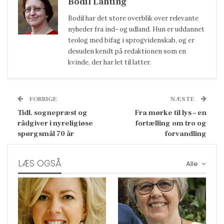
Bodil Lanting
Bodil har det store overblik over relevante
nyheder fra ind- og udland. Hun er uddannet
teolog med bifag i sprogvidenskab, og er
desuden kendt på redaktionen som en
kvinde, der har let til latter.
FORRIGE
NÆSTE
Tidl. sognepræst og
Fra mørke til lys – en
rådgiver i nyreligiøse
fortælling om tro og
spørgsmål 70 år
forvandling
LÆS OGSÅ
Alle