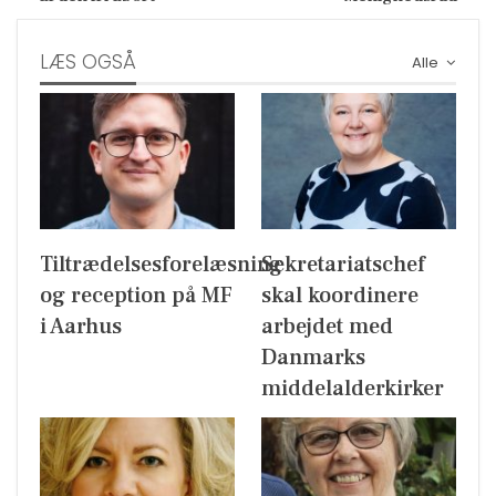
LÆS OGSÅ
Alle
Tiltrædelsesforelæsning
Sekretariatschef
og reception på MF
skal koordinere
i Aarhus
arbejdet med
Danmarks
middelalderkirker