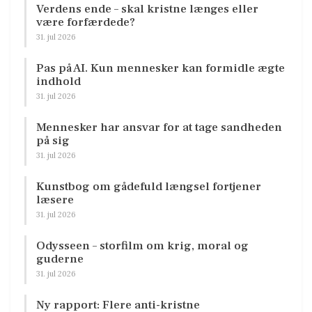
Verdens ende – skal kristne længes eller
være forfærdede?
31. jul 2026
Pas på AI. Kun mennesker kan formidle ægte
indhold
31. jul 2026
Mennesker har ansvar for at tage sandheden
på sig
31. jul 2026
Kunstbog om gådefuld længsel fortjener
læsere
31. jul 2026
Odysseen – storfilm om krig, moral og
guderne
31. jul 2026
Ny rapport: Flere anti-kristne