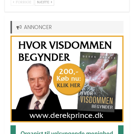
FORRIGE
NÆSTE
ANNONCER