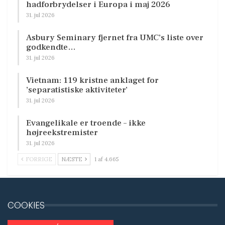
hadforbrydelser i Europa i maj 2026
31. jul 2026
Asbury Seminary fjernet fra UMC’s liste over
godkendte…
31. jul 2026
Vietnam: 119 kristne anklaget for
’separatistiske aktiviteter’
31. jul 2026
Evangelikale er troende – ikke
højreekstremister
31. jul 2026
FORRIGE
NÆSTE
1 af 4.665
COOKIES