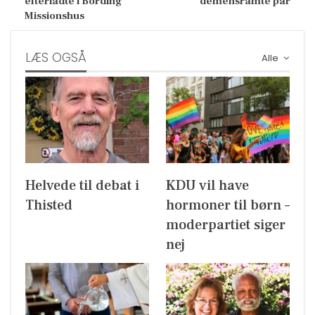
efterladte i Bording
demensramte par
Missionshus
LÆS OGSÅ
Alle
Helvede til debat i
KDU vil have
Thisted
hormoner til børn –
moderpartiet siger
nej