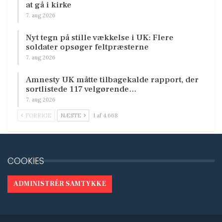
at gå i kirke
7. aug 2026
Nyt tegn på stille vækkelse i UK: Flere
soldater opsøger feltpræsterne
7. aug 2026
Amnesty UK måtte tilbagekalde rapport, der
sortlistede 117 velgørende…
7. aug 2026
FORRIGE
NÆSTE
1 af 4.668
COOKIES
ADMINISTRÉR SAMTYKKE