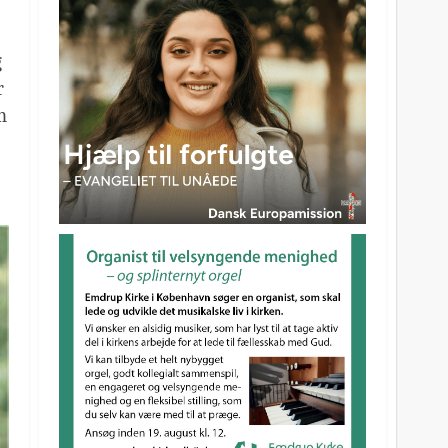
g
r
m