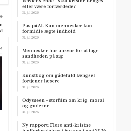
Verdens ende – skal kristne længes
eller være forfærdede?
31. jul 2026
en
Pas på AI. Kun mennesker kan
ed
formidle ægte indhold
31. jul 2026
er
Mennesker har ansvar for at tage
sandheden på sig
31. jul 2026
Kunstbog om gådefuld længsel
fortjener læsere
31. jul 2026
Odysseen – storfilm om krig, moral
og guderne
31. jul 2026
Ny rapport: Flere anti-kristne
hadforbrydelser i Europa i maj 2026