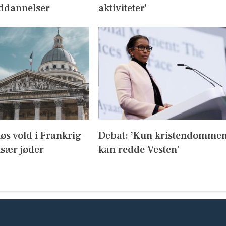
ddannelser
aktiviteter’
iøs vold i Frankrig
Debat: ’Kun kristendomme
sær jøder
kan redde Vesten’