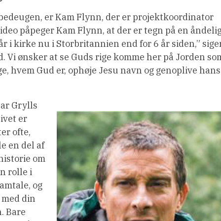
bedeugen, er Kam Flynn, der er projektkoordinator
video påpeger Kam Flynn, at der er tegn på en åndeli
 i kirke nu i Storbritannien end for 6 år siden,” sige
nd. Vi ønsker at se Guds rige komme her på Jorden so
age, hvem Gud er, ophøje Jesu navn og genoplive hans
ar Grylls
ivet er
er ofte,
le en del af
historie om
 rolle i
samtale, og
e med din
n. Bare