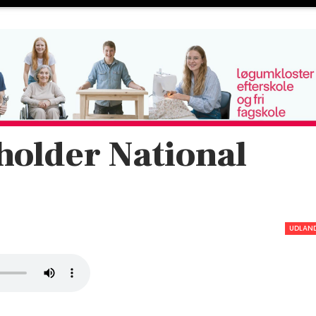
 holder National
UDLAN