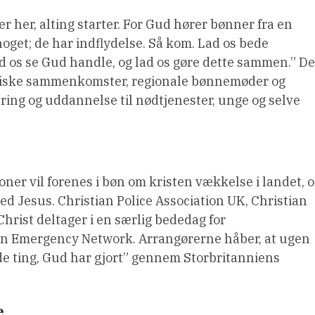
r her, alting starter. For Gud hører bønner fra en
oget; de har indflydelse. Så kom. Lad os bede
d os se Gud handle, og lad os gøre dette sammen.” De
 fysiske sammenkomster, regionale bønnemøder og
ring og uddannelse til nødtjenester, unge og selve
oner vil forenes i bøn om kristen vækkelse i landet, 
d Jesus. Christian Police Association UK, Christian
hrist deltager i en særlig bededag for
tian Emergency Network. Arrangørerne håber, at ugen
gode ting, Gud har gjort” gennem Storbritanniens
e