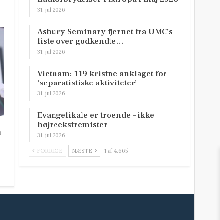
31. jul 2026
Asbury Seminary fjernet fra UMC’s
liste over godkendte…
31. jul 2026
Vietnam: 119 kristne anklaget for
’separatistiske aktiviteter’
31. jul 2026
Evangelikale er troende – ikke
højreekstremister
n
31. jul 2026
FORRIGE
NÆSTE
1 af 4.665