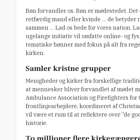
Bøn forvandler os. Bøn er mødestedet. Det e
retfærdig mand eller kvinde … de betyder n
sammen … Lad os bede for vores nation. La
ugelange initiativ vil omfatte online- og
tematiske bønner med fokus på alt fra rege
kirken.
Samler kristne grupper
Menigheder og kirker fra forskellige traditi
at mennesker bliver forvandlet af mødet me
Ambulance Association og Firefighters for C
frontlinjearbejdere, koordineret af Chris
vil være et rum til at reflektere over ”de 
historie.
To millioner flere kirkegænger