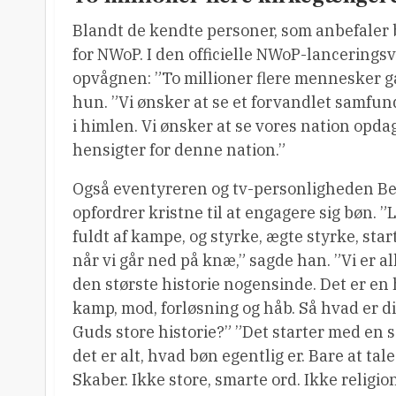
Blandt de kendte personer, som anbefaler 
for NWoP. I den officielle NWoP-lancerings
opvågnen: ”To millioner flere mennesker går
hun. ”Vi ønsker at se et forvandlet samfu
i himlen. Vi ønsker at se vores nation opd
hensigter for denne nation.”
Også eventyreren og tv-personligheden Be
opfordrer kristne til at engagere sig bøn. ”L
fuldt af kampe, og styrke, ægte styrke, start
når vi går ned på knæ,” sagde han. ”Vi er al
den største historie nogensinde. Det er en 
kamp, mod, forløsning og håb. Så hvad er din
Guds store historie?” ”Det starter med en 
det er alt, hvad bøn egentlig er. Bare at tal
Skaber. Ikke store, smarte ord. Ikke religio