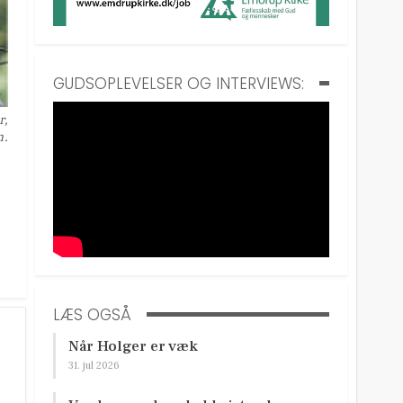
GUDSOPLEVELSER OG INTERVIEWS:
r,
n.
LÆS OGSÅ
Når Holger er væk
31. jul 2026