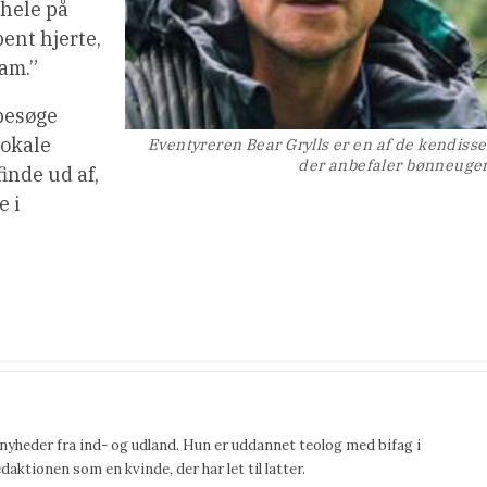
 hele på
ent hjerte,
ham.”
 besøge
lokale
Eventyreren Bear Grylls er en af de kendisse
der anbefaler bønneuge
inde ud af,
e i
 nyheder fra ind- og udland. Hun er uddannet teolog med bifag i
ktionen som en kvinde, der har let til latter.