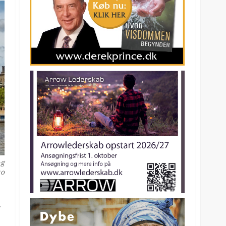
og
to
r