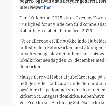
begreb, og hvad aflad betyder generelt, for
interviewet
her
.
Den 10. februar 2025 skrev Czeslaw Kozon
”Mulighed for at vinde den fuldkomne afl
København i løbet af jubelåret 2025”:
”Vi er allerede et lille stykke inde i jubelår
indledte det i Peterskirken med åbningen a
juleaftensdag, blev det indledt her i bisp
lokalkirker søndag den 29. december med en
domkirken…
Mange flere vil i løbet af jubelåret tage på 
hellige steder for bl.a. at vinde den fuldko
også her i bispedømmet steder, hvor det er 
kirker: Sct. Ansgars domkirke, København Sct
Vor Frue kirke i Aarhus og Sct. Mariæ kirke 