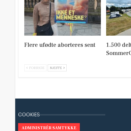
Flere ufødte aborteres sent
1.500 del
SommerC
FORRIGE
NÆSTE
COOKIES
ADMINISTRÉR SAMTYKKE