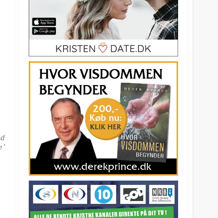
ed
e’
,