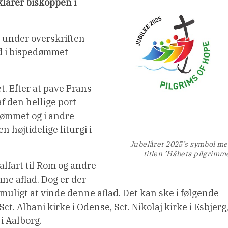
klarer biskoppen i
 under overskriften
ad i bispedømmet
et. Efter at pave Frans
f den hellige port
edømmet og i andre
 højtidelige liturgi i
Jubelåret 2025’s symbol m
titlen ’Håbets pilgrimm
valfart til Rom og andre
mne aflad. Dog er der
muligt at vinde denne aflad. Det kan ske i følgende
. Albani kirke i Odense, Sct. Nikolaj kirke i Esbjerg
i Aalborg.