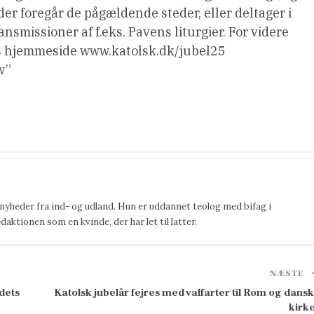
er foregår de pågældende steder, eller deltager i
nsmissioner af f.eks. Pavens liturgier. For videre
s hjemmeside www.katolsk.dk/jubel25
w”
 nyheder fra ind- og udland. Hun er uddannet teolog med bifag i
ktionen som en kvinde, der har let til latter.
NÆSTE
ldets
Katolsk jubelår fejres med valfarter til Rom og dans
kirk