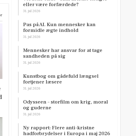
eller være forfærdede?
31. jul 2026
er
Pas på AI. Kun mennesker kan
formidle ægte indhold
31. jul 2026
Mennesker har ansvar for at tage
sandheden på sig
31. jul 2026
Kunstbog om gådefuld længsel
fortjener læsere
e
31. jul 2026
d
Odysseen – storfilm om krig, moral
og guderne
31. jul 2026
Ny rapport: Flere anti-kristne
hadforbrydelser i Europa i maj 2026