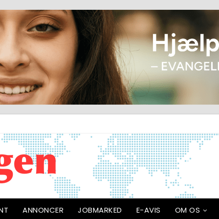
NT
ANNONCER
JOBMARKED
E-AVIS
OM OS