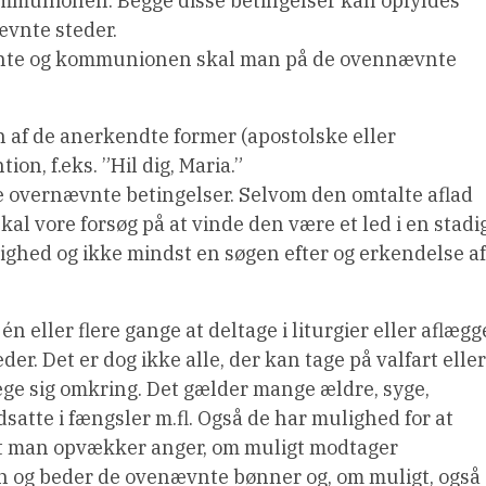
ommunionen. Begge disse betingelser kan opfyldes
ævnte steder.
ente og kommunionen skal man på de ovennævnte
n af de anerkendte former (apostolske eller
n, f.eks. ”Hil dig, Maria.”
 de overnævnte betingelser. Selvom den omtalte aflad
skal vore forsøg på at vinde den være et led i en stadi
ighed og ikke mindst en søgen efter og erkendelse af
 én eller flere gange at deltage i liturgier eller aflægg
er. Det er dog ikke alle, der kan tage på valfart eller
æge sig omkring. Det gælder mange ældre, syge,
dsatte i fængsler m.fl. Også de har mulighed for at
 at man opvækker anger, om muligt modtager
og beder de ovenævnte bønner og, om muligt, også