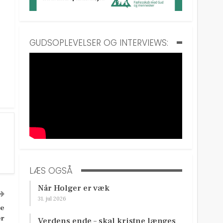
GUDSOPLEVELSER OG INTERVIEWS:
LÆS OGSÅ
Når Holger er væk
31. jul 2026
ke
er
Verdens ende – skal kristne længes