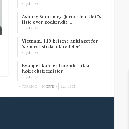
31. jul 2026
Asbury Seminary fjernet fra UMC’s
liste over godkendte…
31. jul 2026
Vietnam: 119 kristne anklaget for
’separatistiske aktiviteter’
31. jul 2026
Evangelikale er troende – ikke
højreekstremister
31. jul 2026
FORRIGE
NÆSTE
1 af 4.665