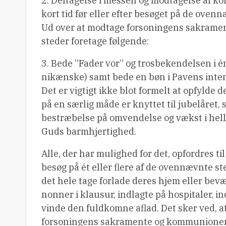
2. Deltagelse i messen og modtagelse af k
kort tid før eller efter besøget på de ovenn
Ud over at modtage forsoningens sakram
steder foretage følgende:
3. Bede ”Fader vor” og trosbekendelsen i é
nikænske) samt bede en bøn i Pavens intentio
Det er vigtigt ikke blot formelt at opfylde
på en særlig måde er knyttet til jubelåret, 
bestræbelse på omvendelse og vækst i hell
Guds barmhjertighed.
Alle, der har mulighed for det, opfordres til
besøg på ét eller flere af de ovennævnte sted
det hele tage forlade deres hjem eller bev
nonner i klausur, indlagte på hospitaler, in
vinde den fuldkomne aflad. Det sker ved,
forsoningens sakramente og kommunionen 