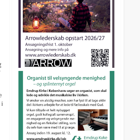
g
e
 i