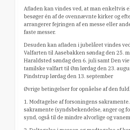
Afladen kan vindes ved, at man enkeltvis el
besøger én af de ovennævnte kirker og eft
arrangerer fejringen af en messe eller ande
faste messer.
Desuden kan afladen i jubelåret vindes ve
Valfarten til Aasebakken søndag den 25. maj
Haraldsted søndag den 6. juli samt Den vie
tamilske valfart til Øm lørdag den 23. augus
Pindstrup lørdag den 13. september
Øvrige betingelser for opnåelse af den ful
1. Modtagelse af forsoningens sakramente. 
sakramente (syndsbekendelse, anger og fors
synd, også til de mindre alvorlige og vane