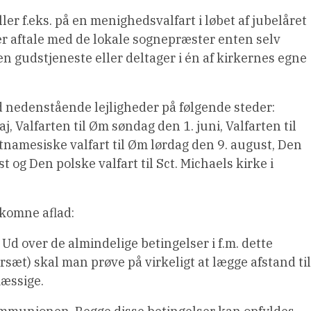
ler f.eks. på en menighedsvalfart i løbet af jubelåret
er aftale med de lokale sognepræster enten selv
n gudstjeneste eller deltager i én af kirkernes egne
d nedenstående lejligheder på følgende steder:
, Valfarten til Øm søndag den 1. juni, Valfarten til
tnamesiske valfart til Øm lørdag den 9. august, Den
t og Den polske valfart til Sct. Michaels kirke i
dkomne aflad:
Ud over de almindelige betingelser i f.m. dette
æt) skal man prøve på virkeligt at lægge afstand til
mæssige.