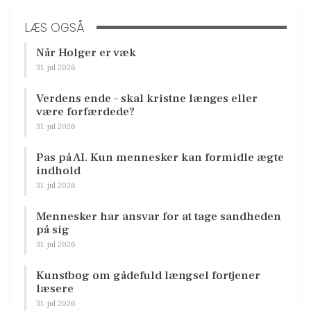
LÆS OGSÅ
Når Holger er væk
31. jul 2026
Verdens ende – skal kristne længes eller
være forfærdede?
31. jul 2026
Pas på AI. Kun mennesker kan formidle ægte
indhold
31. jul 2026
Mennesker har ansvar for at tage sandheden
på sig
31. jul 2026
Kunstbog om gådefuld længsel fortjener
læsere
31. jul 2026