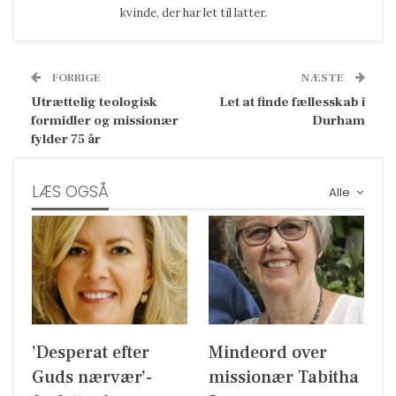
kvinde, der har let til latter.
FORRIGE
NÆSTE
Utrættelig teologisk
Let at finde fællesskab i
formidler og missionær
Durham
fylder 75 år
LÆS OGSÅ
Alle
’Desperat efter
Mindeord over
Guds nærvær’-
missionær Tabitha