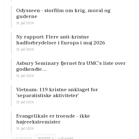
Odysseen – storfilm om krig, moral og
guderne
31. jul 2026
Ny rapport: Flere anti-kristne
hadforbrydelser i Europa i maj 2026
31. jul 2026
Asbury Seminary fjernet fra UMC’s liste over
godkendte…
31. jul 2026
Vietnam: 119 kristne anklaget for
’separatistiske aktiviteter’
31. jul 2026
Evangelikale er troende – ikke
højreekstremister
31. jul 2026
FORRIGE
NÆSTE
1 af 4.665