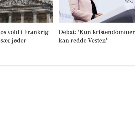
iøs vold i Frankrig
Debat: ’Kun kristendomme
sær jøder
kan redde Vesten’