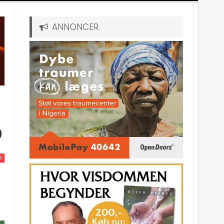
ANNONCER
o
D