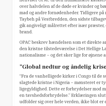
over halvdelen af de døde er kvinder og bør
mad og andre fornødenheder. Tidligere på
Taybeh på Vestbredden, den sidste tilbag
gik angiveligt målrettet efter især præster,
brand.
OPAC beskrev hændelsen som et direkte angr
den kristne tilstedeværelse i Det Hellige L
nationalisme – og det sker lige for øjnene 
”Global nedtur og åndelig kris
“Fra de vanhelligede kirker i Congo til de s
slagtede kristne i Nigeria – mønsteret er t
ligegyldighed. Dette er forbrydelser mod
en tavshedsforbrydelse.” Erklæringen slutt
udfolder sig over hele verden, ikke blot er 