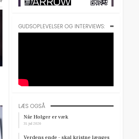
er
GUDSOPLEVELSER OG INTERVIEWS:
LÆS OGSÅ
Når Holger er væk
31. jul 2026
Verdens ende – skal kristne længes