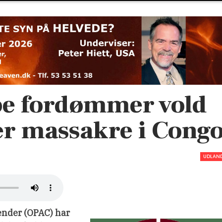
e fordømmer vold
ter massakre i Cong
UDLAN
gender (OPAC) har