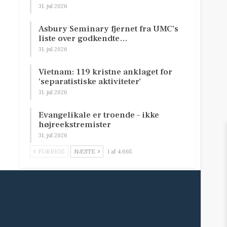
31. jul 2026
Asbury Seminary fjernet fra UMC’s
liste over godkendte…
31. jul 2026
Vietnam: 119 kristne anklaget for
’separatistiske aktiviteter’
31. jul 2026
Evangelikale er troende – ikke
højreekstremister
31. jul 2026
FORRIGE
NÆSTE
1 af 4.665