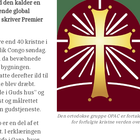
d den kalder en
ende global
, skriver Premier
e end 40 kristne i
lik Congo søndag.
ke, da bevæbnede
e bygningen.
te derefter ild til
e blev dræbt.
e i Guds hus” og
st og målrettet
n gudstjeneste.
Den ortodokse gruppe OPAC er fortal
for forfulgte kristne verden ove
er en del af et
t. I erklæringen
fe i Gaza, hvor