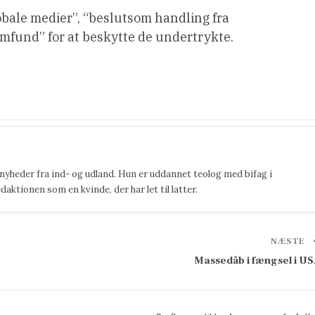
obale medier”, “beslutsom handling fra
mfund” for at beskytte de undertrykte.
 nyheder fra ind- og udland. Hun er uddannet teolog med bifag i
ktionen som en kvinde, der har let til latter.
NÆSTE
Massedåb i fængsel i U