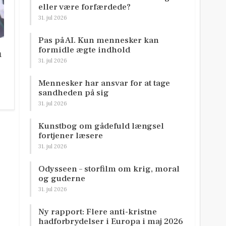
eller være forfærdede?
31. jul 2026
Pas på AI. Kun mennesker kan
formidle ægte indhold
n
31. jul 2026
Mennesker har ansvar for at tage
sandheden på sig
31. jul 2026
Kunstbog om gådefuld længsel
fortjener læsere
31. jul 2026
Odysseen – storfilm om krig, moral
og guderne
31. jul 2026
Ny rapport: Flere anti-kristne
hadforbrydelser i Europa i maj 2026