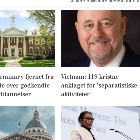
Se flere artikler fra samme forfatt
eminary fjernet fra
Vietnam: 119 kristne
te over godkendte
anklaget for ’separatistiske
ddannelser
aktiviteter’