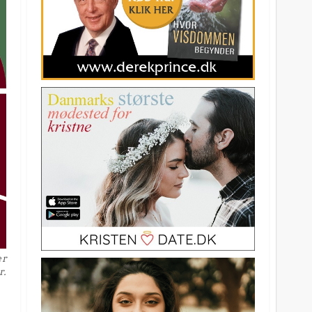
er
r.