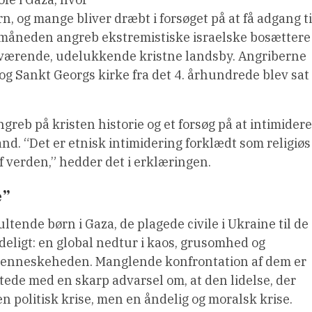
n, og mange bliver dræbt i forsøget på at få adgang ti
 måneden angreb ekstremistiske israelske bosættere
eværende, udelukkende kristne landsby. Angriberne
 og Sankt Georgs kirke fra det 4. århundrede blev sat 
eb på kristen historie og et forsøg på at intimidere
and. “Det er etnisk intimidering forklædt som religiøs
af verden,” hedder det i erklæringen.
e”
ultende børn i Gaza, de plagede civile i Ukraine til de
ydeligt: en global nedtur i kaos, grusomhed og
 menneskeheden. Manglende konfrontation af dem er
ede med en skarp advarsel om, at den lidelse, der
en politisk krise, men en åndelig og moralsk krise.