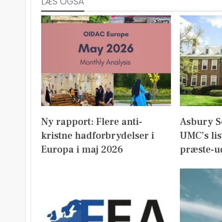
LÆS OGSÅ
Ny rapport: Flere anti-
Asbury S
kristne hadforbrydelser i
UMC’s lis
Europa i maj 2026
præste-u