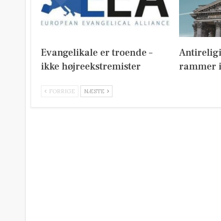
Evangelikale er troende –
Antirelig
ikke højreekstremister
rammer i
FORRIGE
NÆSTE