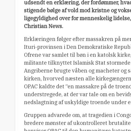
udsendt en erklæring, der fordømmer, hva
stigende bølge af vold mod kristne og voks
ligegyldighed over for menneskelig lidelse
Christian News.
Erklæringen følger efter massakren på mer
Ituri-provinsen i Den Demokratiske Repub
Ofrene var samlet til bøn i en katolsk kir
militante tilknyttet Islamisk Stat stormed
Angriberne brugte våben og macheter og sat
kirken, hvorved næsten alle kirkegængern
OPAC kaldte det “en massakre på de troend
understregede, at der var tale om en bevid
nedslagtning af uskyldige troende under e
Gruppen advarede om, at tragedien i Congo 
bredere mønster af ukontrolleret brutalite
henviser OPAC til den humanitære katastro