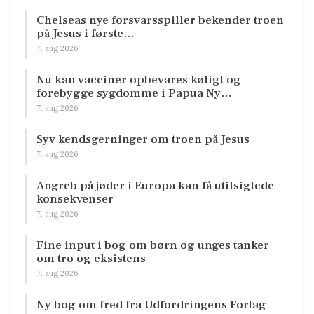
Chelseas nye forsvarsspiller bekender troen
på Jesus i første…
7. aug 2026
Nu kan vacciner opbevares køligt og
forebygge sygdomme i Papua Ny…
7. aug 2026
Syv kendsgerninger om troen på Jesus
7. aug 2026
Angreb på jøder i Europa kan få utilsigtede
konsekvenser
7. aug 2026
Fine input i bog om børn og unges tanker
om tro og eksistens
7. aug 2026
Ny bog om fred fra Udfordringens Forlag