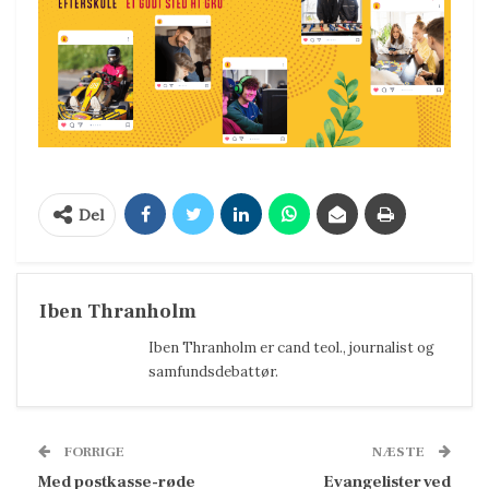
Del
Iben Thranholm
Iben Thranholm er cand teol., journalist og
samfundsdebattør.
FORRIGE
NÆSTE
Med postkasse-røde
Evangelister ved