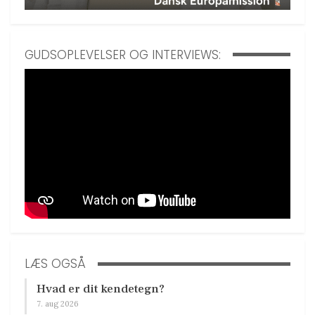
GUDSOPLEVELSER OG INTERVIEWS:
LÆS OGSÅ
Hvad er dit kendetegn?
7. aug 2026