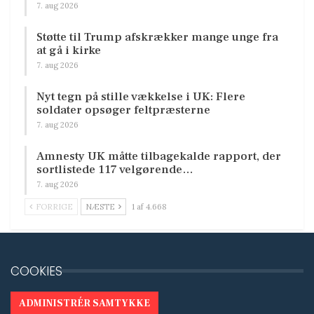
7. aug 2026
Støtte til Trump afskrækker mange unge fra
at gå i kirke
7. aug 2026
Nyt tegn på stille vækkelse i UK: Flere
soldater opsøger feltpræsterne
7. aug 2026
Amnesty UK måtte tilbagekalde rapport, der
sortlistede 117 velgørende…
7. aug 2026
FORRIGE
NÆSTE
1 af 4.668
COOKIES
ADMINISTRÉR SAMTYKKE