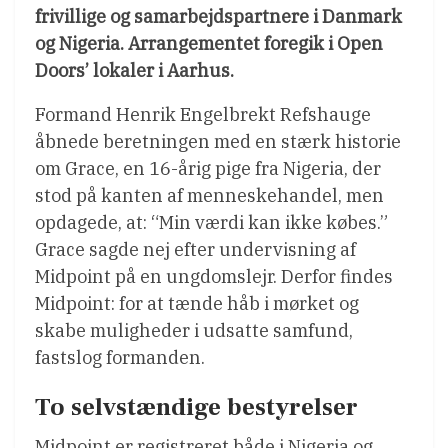
frivillige og samarbejdspartnere i Danmark
og Nigeria. Arrangementet foregik i Open
Doors’ lokaler i Aarhus.
Formand Henrik Engelbrekt Refshauge
åbnede beretningen med en stærk historie
om Grace, en 16-årig pige fra Nigeria, der
stod på kanten af menneskehandel, men
opdagede, at: “Min værdi kan ikke købes.”
Grace sagde nej efter undervisning af
Midpoint på en ungdomslejr. Derfor findes
Midpoint: for at tænde håb i mørket og
skabe muligheder i udsatte samfund,
fastslog formanden.
To selvstændige bestyrelser
Midpoint er registreret både i Nigeria og