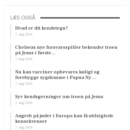
LÆS OGSÅ
Hvad er dit kendetegn?
7. aug 2026
Chelseas nye forsvarsspiller bekender troen
på Jesus i første…
7. aug 2026
Nu kan vacciner opbevares køligt og
forebygge sygdomme i Papua Ny…
7. aug 2026
Syv kendsgerninger om troen på Jesus
7. aug 2026
Angreb på jøder i Europa kan få utilsigtede
konsekvenser
7. aug 2026