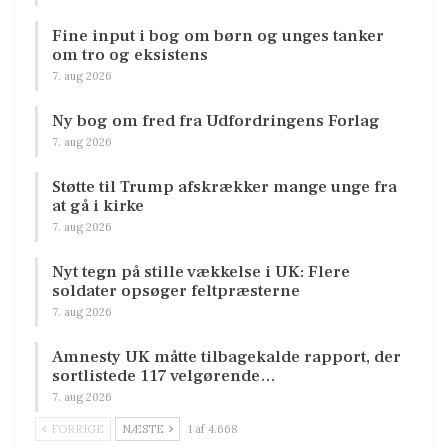
Fine input i bog om børn og unges tanker
om tro og eksistens
7. aug 2026
Ny bog om fred fra Udfordringens Forlag
7. aug 2026
Støtte til Trump afskrækker mange unge fra
at gå i kirke
7. aug 2026
Nyt tegn på stille vækkelse i UK: Flere
soldater opsøger feltpræsterne
7. aug 2026
Amnesty UK måtte tilbagekalde rapport, der
sortlistede 117 velgørende…
7. aug 2026
FORRIGE
NÆSTE
1 af 4.668