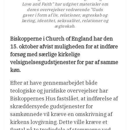
Love and Faith” har udgivet materialer om
deres overvejelser vedrørende ”Guds
gaver i form af liv, relationer, ægteskab og
læring, identitet, seksualitet, relationer og
ægteskab.
Biskopperne i Church of England har den
15. oktober afvist muligheden for at indføre
forsøg med særlige kirkelige
velsignelsesgudstjenester for par af samme
køn.
Efter at have gennemarbejdet både
teologiske og juridiske overvejelser har
Biskoppernes Hus fastslået, at indførelse af
skræddersyede gudstjenester for
samkønnede vil kræve en omskrivning af
kirkens lovgivning. Dette ville kræve et
flertal på to tredjedele af stemmerne ved