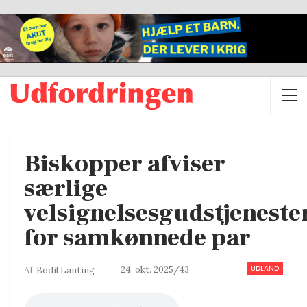
Biskopper afviser
særlige
velsignelsesgudstjeneste
for samkønnede par
UDLAND
24. okt. 2025/43
Af
Bodil Lanting