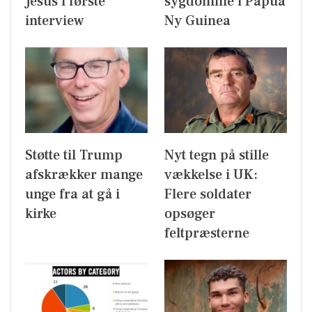
Jesus i første
sygdomme i Papua
interview
Ny Guinea
Støtte til Trump
Nyt tegn på stille
afskrækker mange
vækkelse i UK:
unge fra at gå i
Flere soldater
kirke
opsøger
feltpræsterne