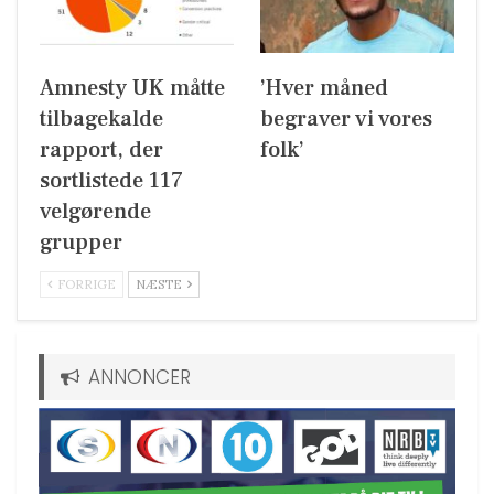
Amnesty UK måtte
’Hver måned
tilbagekalde
begraver vi vores
rapport, der
folk’
sortlistede 117
velgørende
grupper
FORRIGE
NÆSTE
ANNONCER