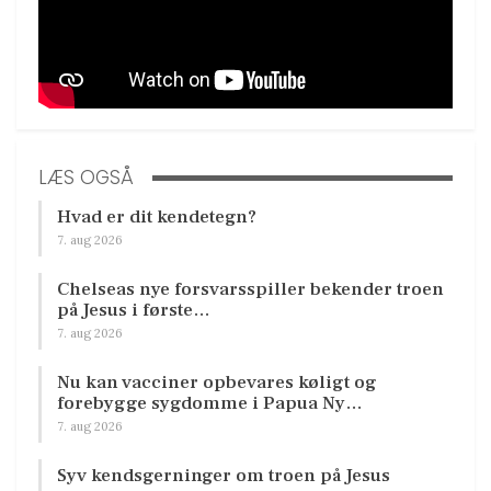
LÆS OGSÅ
Hvad er dit kendetegn?
7. aug 2026
Chelseas nye forsvarsspiller bekender troen
på Jesus i første…
7. aug 2026
Nu kan vacciner opbevares køligt og
forebygge sygdomme i Papua Ny…
7. aug 2026
Syv kendsgerninger om troen på Jesus