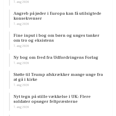
7. aug 2026
Angreb på jøder i Europa kan få utilsigtede
konsekvenser
7. aug 2026
Fine input i bog om børn og unges tanker
om tro og eksistens
7. aug 2026
Ny bog om fred fra Udfordringens Forlag
7. aug 2026
Støtte til Trump afskrækker mange unge fra
at gå i kirke
7. aug 2026
Nyt tegn på stille vækkelse i UK: Flere
soldater opsøger feltpræsterne
7. aug 2026