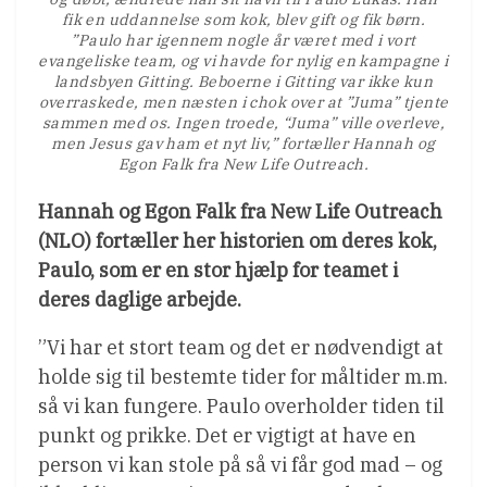
fik en uddannelse som kok, blev gift og fik børn.
”Paulo har igennem nogle år været med i vort
evangeliske team, og vi havde for nylig en kampagne i
landsbyen Gitting. Beboerne i Gitting var ikke kun
overraskede, men næsten i chok over at ”Juma” tjente
sammen med os. Ingen troede, “Juma” ville overleve,
men Jesus gav ham et nyt liv,” fortæller Hannah og
Egon Falk fra New Life Outreach.
Hannah og Egon Falk fra New Life Outreach
(NLO) fortæller her historien om deres kok,
Paulo, som er en stor hjælp for teamet i
deres daglige arbejde.
”Vi har et stort team og det er nødvendigt at
holde sig til bestemte tider for måltider m.m.
så vi kan fungere. Paulo overholder tiden til
punkt og prikke. Det er vigtigt at have en
person vi kan stole på så vi får god mad – og