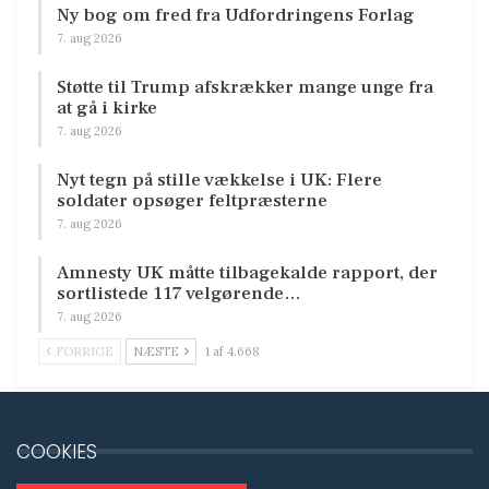
Ny bog om fred fra Udfordringens Forlag
7. aug 2026
Støtte til Trump afskrækker mange unge fra
at gå i kirke
7. aug 2026
Nyt tegn på stille vækkelse i UK: Flere
soldater opsøger feltpræsterne
7. aug 2026
Amnesty UK måtte tilbagekalde rapport, der
sortlistede 117 velgørende…
7. aug 2026
FORRIGE
NÆSTE
1 af 4.668
COOKIES