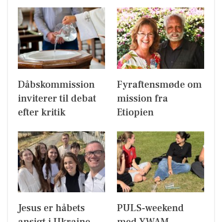
Dåbskommission
Fyraftensmøde om
inviterer til debat
mission fra
efter kritik
Etiopien
Jesus er håbets
PULS-weekend
ansigt i Ukraine
med YWAM