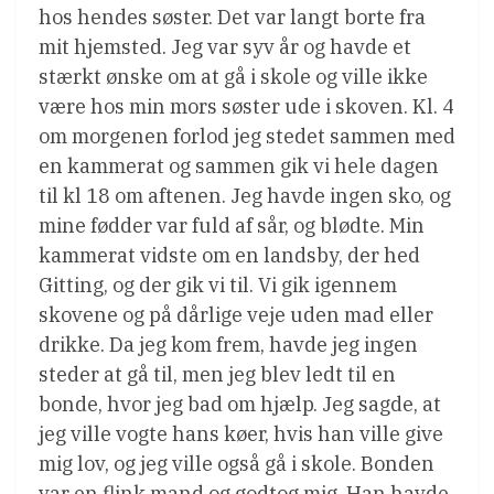
hos hendes søster. Det var langt borte fra
mit hjemsted. Jeg var syv år og havde et
stærkt ønske om at gå i skole og ville ikke
være hos min mors søster ude i skoven. Kl. 4
om morgenen forlod jeg stedet sammen med
en kammerat og sammen gik vi hele dagen
til kl 18 om aftenen. Jeg havde ingen sko, og
mine fødder var fuld af sår, og blødte. Min
kammerat vidste om en landsby, der hed
Gitting, og der gik vi til. Vi gik igennem
skovene og på dårlige veje uden mad eller
drikke. Da jeg kom frem, havde jeg ingen
steder at gå til, men jeg blev ledt til en
bonde, hvor jeg bad om hjælp. Jeg sagde, at
jeg ville vogte hans køer, hvis han ville give
mig lov, og jeg ville også gå i skole. Bonden
var en flink mand og godtog mig. Han havde