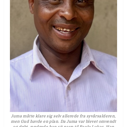
Juma måtte klare sig selv allerede fra syvårsalderen,
men Gud havde en plan. Da Juma var blevet omvendt
og døbt, ændrede han sit navn til Paulo Lukas. Han