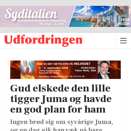
Gud elskede den lille
tigger Juma og havde
en god plan for ham
Ingen brød sig om syvårige Juma,
og en dag gik han væk på bare