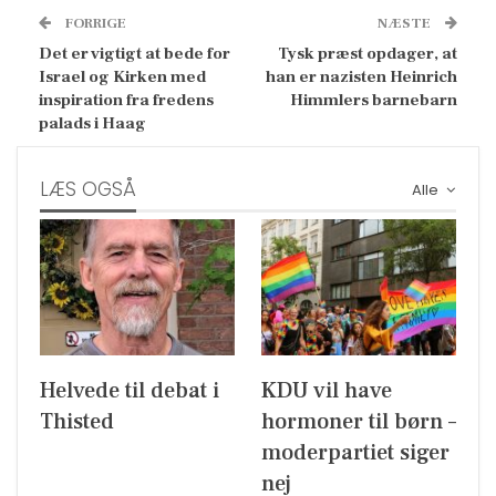
FORRIGE
NÆSTE
Det er vigtigt at bede for
Tysk præst opdager, at
Israel og Kirken med
han er nazisten Heinrich
inspiration fra fredens
Himmlers barnebarn
palads i Haag
LÆS OGSÅ
Alle
Helvede til debat i
KDU vil have
Thisted
hormoner til børn –
moderpartiet siger
nej