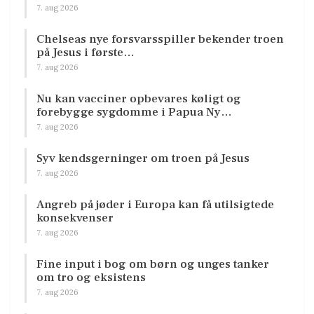
7. aug 2026
Chelseas nye forsvarsspiller bekender troen
på Jesus i første…
7. aug 2026
Nu kan vacciner opbevares køligt og
forebygge sygdomme i Papua Ny…
7. aug 2026
Syv kendsgerninger om troen på Jesus
7. aug 2026
Angreb på jøder i Europa kan få utilsigtede
konsekvenser
7. aug 2026
Fine input i bog om børn og unges tanker
om tro og eksistens
7. aug 2026