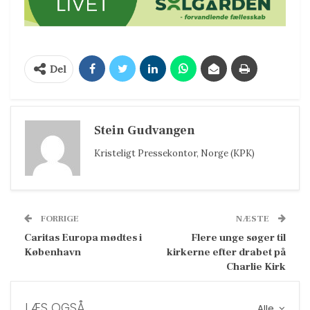
Del
Stein Gudvangen
Kristeligt Pressekontor, Norge (KPK)
FORRIGE
NÆSTE
Caritas Europa mødtes i
Flere unge søger til
København
kirkerne efter drabet på
Charlie Kirk
LÆS OGSÅ
Alle