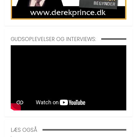
GUDSOPLEVELSER OG INTERVIEWS:
LÆS OGSÅ