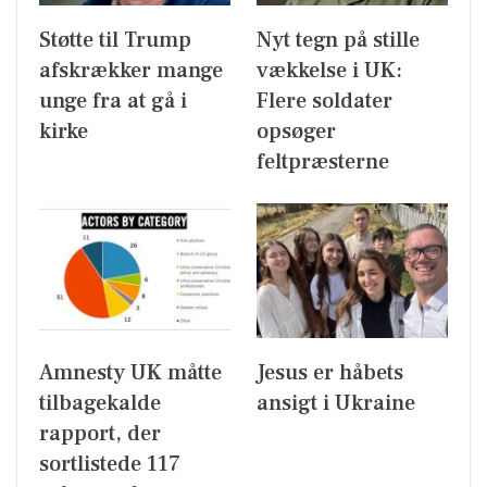
Støtte til Trump
Nyt tegn på stille
afskrækker mange
vækkelse i UK:
unge fra at gå i
Flere soldater
kirke
opsøger
feltpræsterne
Amnesty UK måtte
Jesus er håbets
tilbagekalde
ansigt i Ukraine
rapport, der
sortlistede 117