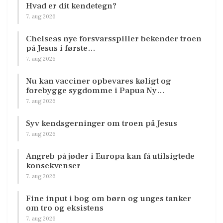
Hvad er dit kendetegn?
7. aug 2026
Chelseas nye forsvarsspiller bekender troen
på Jesus i første…
7. aug 2026
Nu kan vacciner opbevares køligt og
forebygge sygdomme i Papua Ny…
7. aug 2026
Syv kendsgerninger om troen på Jesus
7. aug 2026
Angreb på jøder i Europa kan få utilsigtede
konsekvenser
7. aug 2026
Fine input i bog om børn og unges tanker
om tro og eksistens
7. aug 2026