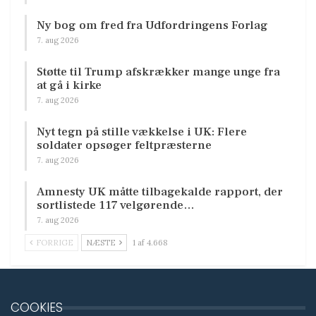
Ny bog om fred fra Udfordringens Forlag
7. aug 2026
Støtte til Trump afskrækker mange unge fra
at gå i kirke
7. aug 2026
Nyt tegn på stille vækkelse i UK: Flere
soldater opsøger feltpræsterne
7. aug 2026
Amnesty UK måtte tilbagekalde rapport, der
sortlistede 117 velgørende…
7. aug 2026
FORRIGE
NÆSTE
1 af 4.668
COOKIES