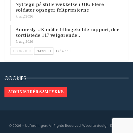
Nyt tegn på stille vækkelse i UK: Flere
soldater opsøger feltpræsterne
7. aug 2026
Amnesty UK måtte tilbagekalde rapport, der
sortlistede 117 velgørende…
7. aug 2026
FORRIGE
NÆSTE
1 af 4.668
COOKIES
ADMINISTRÉR SAMTYKKE
© 2026 - Udfordringen. All Rights Reserved.
Website design:
Engedal