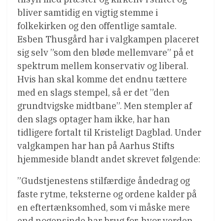
bliver samtidig en vigtig stemme i
folkekirken og den offentlige samtale.
Esben Thusgård har i valgkampen placeret
sig selv ”som den bløde mellemvare” på et
spektrum mellem konservativ og liberal.
Hvis han skal komme det endnu tættere
med en slags stempel, så er det ”den
grundtvigske midtbane”. Men stempler af
den slags optager ham ikke, har han
tidligere fortalt til Kristeligt Dagblad. Under
valgkampen har han på Aarhus Stifts
hjemmeside blandt andet skrevet følgende:
”Gudstjenestens stilfærdige åndedrag og
faste rytme, teksterne og ordene kalder på
en eftertænksomhed, som vi måske mere
end nogensinde har brug for, hvor verden