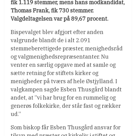
fik 1.119 stemmer, mens hans modkandidat,
Thomas Frank, fik 730 stemmer.
Valgdeltagelsen var på 89,67 procent.
Bispevalget blev afgjort efter anden
valgrunde blandt de i alt 2.091
stemmeberettigede præster, menighedsråd
og valgmenighedsrepræsentanter. Nu
venter en særlig opgave med at samle og
sætte retning for stiftets kirker og
menigheder på tværs af hele Østjylland. I
valgkampen sagde Esben Thusgård blandt
andet, at ”vi har brug for en rummelig og
generøs folkekirke, der står fast og rækker
ud.”
Som biskop får Esben Thusgård ansvar for
tilsyn med præster og kirkeliv i stiftet og