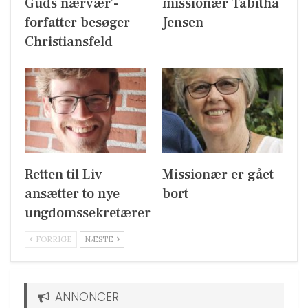
Guds nærvær’-
missionær Tabitha
forfatter besøger
Jensen
Christiansfeld
Retten til Liv
Missionær er gået
ansætter to nye
bort
ungdomssekretærer
FORRIGE
NÆSTE
ANNONCER