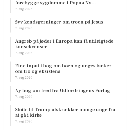
forebygge sygdomme i Papua Ny…
7. aug 2026
Syv kendsgerninger om troen på Jesus
7. aug 2026
Angreb på jøder i Europa kan få utilsigtede
konsekvenser
7. aug 2026
Fine input i bog om børn og unges tanker
om tro og eksistens
7. aug 2026
Ny bog om fred fra Udfordringens Forlag
7. aug 2026
Støtte til Trump afskrækker mange unge fra
at gå i kirke
7. aug 2026