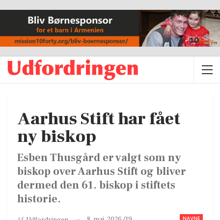
Aarhus Stift har fået
ny biskop
Esben Thusgård er valgt som ny
biskop over Aarhus Stift og bliver
dermed den 61. biskop i stiftets
historie.
NAVNE
8. maj. 2026/19
Af
Udfordringen