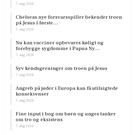
7. aug 2026
Chelseas nye forsvarsspiller bekender troen
på Jesus i første…
7. aug 2026
Nu kan vacciner opbevares køligt og
forebygge sygdomme i Papua Ny…
7. aug 2026
Syv kendsgerninger om troen på Jesus
7. aug 2026
Angreb på jøder i Europa kan få utilsigtede
konsekvenser
7. aug 2026
Fine input i bog om børn og unges tanker
om tro og eksistens
7. aug 2026