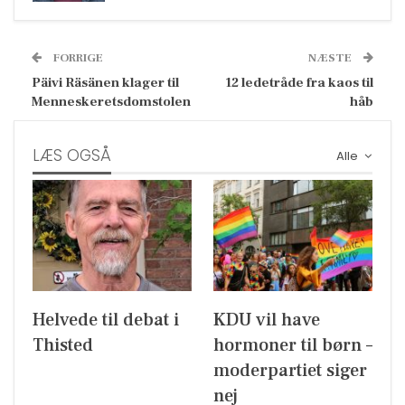
FORRIGE
NÆSTE
Päivi Räsänen klager til
12 ledetråde fra kaos til
Menneskeretsdomstolen
håb
LÆS OGSÅ
Alle
Helvede til debat i
KDU vil have
Thisted
hormoner til børn –
moderpartiet siger
nej