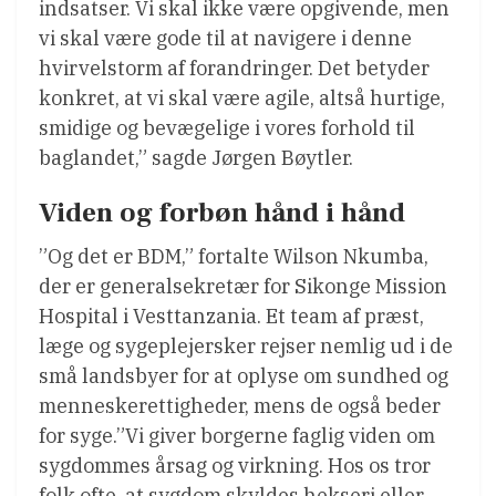
indsatser. Vi skal ikke være opgivende, men
vi skal være gode til at navigere i denne
hvirvelstorm af forandringer. Det betyder
konkret, at vi skal være agile, altså hurtige,
smidige og bevægelige i vores forhold til
baglandet,” sagde Jørgen Bøytler.
Viden og forbøn hånd i hånd
”Og det er BDM,” fortalte Wilson Nkumba,
der er generalsekretær for Sikonge Mission
Hospital i Vesttanzania. Et team af præst,
læge og sygeplejersker rejser nemlig ud i de
små landsbyer for at oplyse om sundhed og
menneskerettigheder, mens de også beder
for syge.”Vi giver borgerne faglig viden om
sygdommes årsag og virkning. Hos os tror
folk ofte, at sygdom skyldes hekseri eller