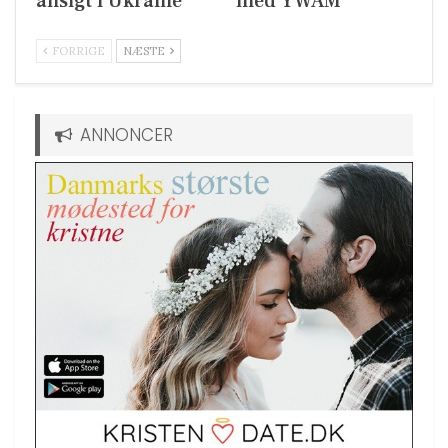
ansigt i Ukraine
med YWAM
FORRIGE
NÆSTE
ANNONCER