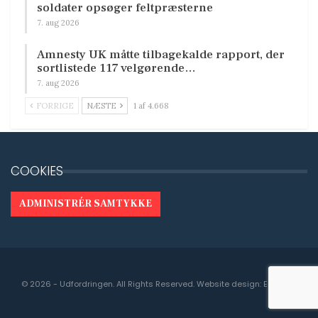
soldater opsøger feltpræsterne
7. aug 2026
Amnesty UK måtte tilbagekalde rapport, der
sortlistede 117 velgørende…
7. aug 2026
FORRIGE
NÆSTE
1 af 4.668
COOKIES
ADMINISTRÉR SAMTYKKE
© 2026 - Udfordringen. All Rights Reserved.
Website design:
Engedal