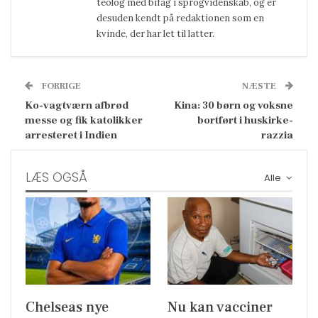
teolog med bifag i sprogvidenskab, og er
desuden kendt på redaktionen som en
kvinde, der har let til latter.
FORRIGE
NÆSTE
Ko-vagtværn afbrød
Kina: 30 børn og voksne
messe og fik katolikker
bortført i huskirke-
arresteret i Indien
razzia
LÆS OGSÅ
Alle
Chelseas nye
Nu kan vacciner