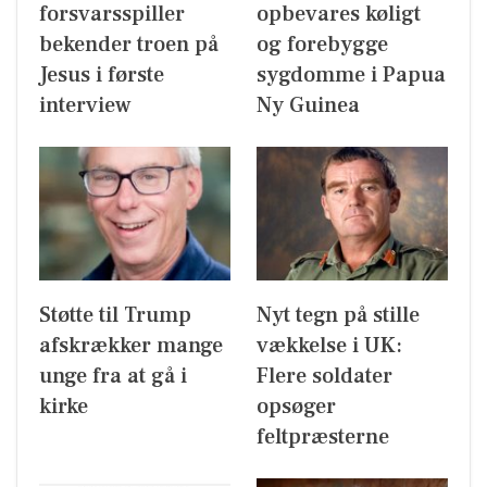
forsvarsspiller
opbevares køligt
bekender troen på
og forebygge
Jesus i første
sygdomme i Papua
interview
Ny Guinea
Støtte til Trump
Nyt tegn på stille
afskrækker mange
vækkelse i UK:
unge fra at gå i
Flere soldater
kirke
opsøger
feltpræsterne