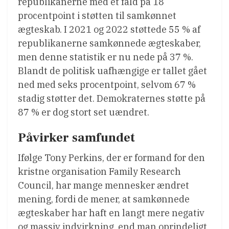
republikanerne med et fald på 18
procentpoint i støtten til samkønnet
ægteskab. I 2021 og 2022 støttede 55 % af
republikanerne samkønnede ægteskaber,
men denne statistik er nu nede på 37 %.
Blandt de politisk uafhængige er tallet gået
ned med seks procentpoint, selvom 67 %
stadig støtter det. Demokraternes støtte på
87 % er dog stort set uændret.
Påvirker samfundet
Ifølge Tony Perkins, der er formand for den
kristne organisation Family Research
Council, har mange mennesker ændret
mening, fordi de mener, at samkønnede
ægteskaber har haft en langt mere negativ
og massiv indvirkning, end man oprindeligt