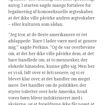
antog. I starten sagde mange fortalere for
legalisering af homoseksuelle ægteskaber,
at det ikke ville påvirke andres ægteskaber
– eller kulturen som sådan.
”Jeg tror, ​​at de fleste amerikanere er ret
afslappede: ’Bare I lader være med at genere
mig,’” sagde Perkins. ”Og de var overbeviste
om, at det her ikke ville påvirke dem, at det
bare handlede om, at to mennesker, der
elskede hinanden, kunne gifte sig. Men her
er vi så, lidt over et årti senere, og vi er
blevet klar over, at det handler om meget
mere. Det handler om de politikker, der
styrer toiletter over hele Amerika, hvad
vores børn bliver indoktrineret med i
skolerne, og at forældrene ikke får noget at