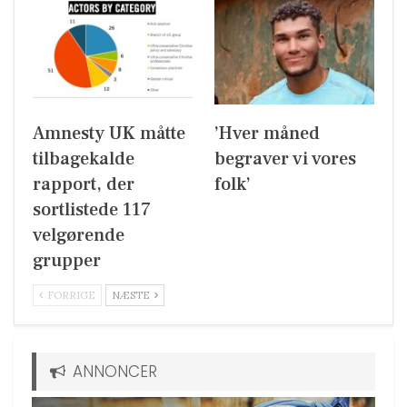
Amnesty UK måtte
’Hver måned
tilbagekalde
begraver vi vores
rapport, der
folk’
sortlistede 117
velgørende
grupper
FORRIGE
NÆSTE
ANNONCER